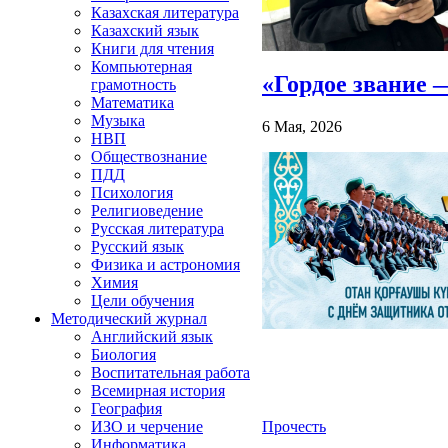
Казахская литература
Казахский язык
Книги для чтения
Компьютерная
«Гордое звание 
грамотность
Математика
Музыка
6 Мая, 2026
НВП
Обществознание
ПДД
Психология
Религиоведение
Русская литература
Русский язык
Физика и астрономия
Химия
Цели обучения
Методический журнал
Английский язык
Биология
Воспитательная работа
Всемирная история
География
Прочесть
ИЗО и черчение
Информатика