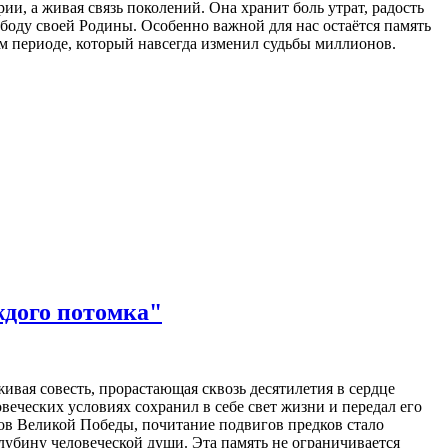
, а живая связь поколений. Она хранит боль утрат, радость
боду своей Родины. Особенно важной для нас остаётся память
м периоде, который навсегда изменил судьбы миллионов.
ждого потомка"
вая совесть, прорастающая сквозь десятилетия в сердце
овеческих условиях сохранил в себе свет жизни и передал его
ков Великой Победы, почитание подвигов предков стало
убину человеческой души. Эта память не ограничивается