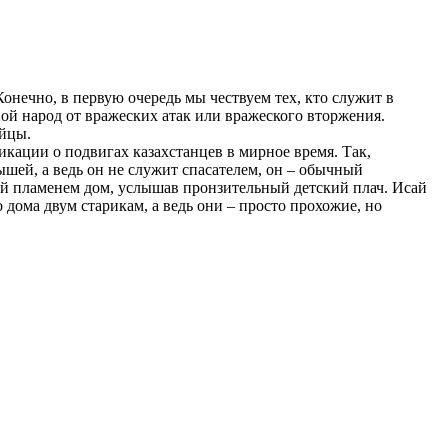
нечно, в первую очередь мы чествуем тех, кто служит в
ой народ от вражеских атак или вражеского вторжения.
ейцы.
ации о подвигах казахстанцев в мирное время. Так,
шей, а ведь он не служит спасателем, он – обычный
тый пламенем дом, услышав пронзительный детский плач. Исай
ома двум старикам, а ведь они – просто прохожие, но