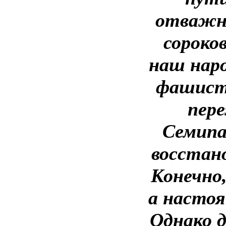
отважно
сороко
наш нар
фашист
пер
Семипа
восстан
Конечно
а настоя
Однако 