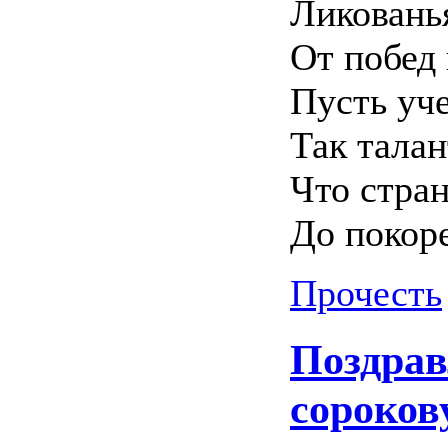
Ликованья
От побед
Пусть уче
Так талан
Что стра
До покор
Прочесть
Поздрав
сороков