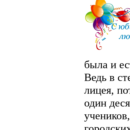
была и ес
Ведь в с
лицея, по
один дес
учеников
городских