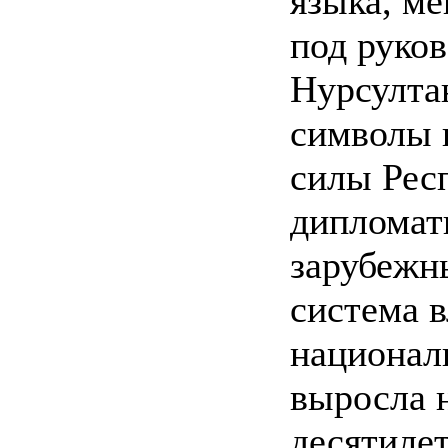
языка, ме
под руко
Нурсулта
символы 
силы Рес
дипломат
зарубежн
система в
национал
выросла н
десятиле