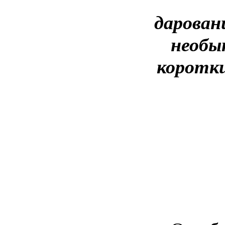
даровани
необы
коротк