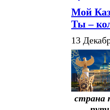
Мой Каз
Ты – ко
13 Декабр
страна 
пути