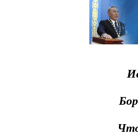
И
Бор
Что