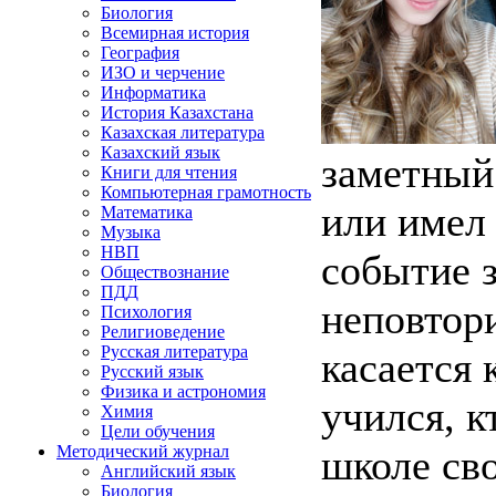
Биология
Всемирная история
География
ИЗО и черчение
Информатика
История Казахстана
Казахская литература
Казахский язык
заметный 
Книги для чтения
Компьютерная грамотность
или имел
Математика
Музыка
НВП
событие з
Обществознание
ПДД
неповтори
Психология
Религиоведение
Русская литература
касается 
Русский язык
Физика и астрономия
учился, к
Химия
Цели обучения
школе сво
Методический журнал
Английский язык
Биология