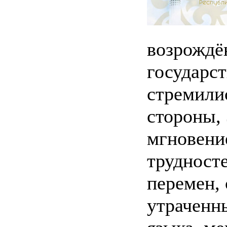
возрождё
государст
стремили
стороны, 
мгновение
трудносте
перемен,
утраченн