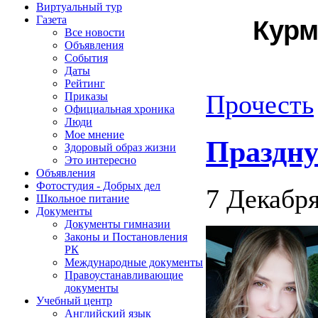
Виртуальный тур
Газета
Курм
Все новости
Объявления
События
Даты
Рейтинг
Прочесть
Приказы
Официальная хроника
Люди
Мое мнение
Праздну
Здоровый образ жизни
Это интересно
Объявления
Фотостудия - Добрых дел
7 Декабря
Школьное питание
Документы
Документы гимназии
Законы и Постановления
РК
Международные документы
Правоустанавливающие
документы
Учебный центр
Английский язык