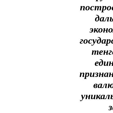
постро
дал
эконо
государ
тенг
еди
признан
валю
уникал