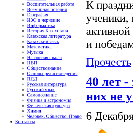
К праздн
Воспитательная работа
Всемирная история
ученики, 
География
ИЗО и черчение
Информатика
активной
История Казахстана
Казахская литература
и победа
Казахский язык
Математика
Музыка
Начальная школа
Прочесть
НВП
Обществознание
Основы религиоведения
40 лет -
ПДД
Русская литература
Русский язык
них не 
Самопознание
Физика и астрономия
Физическая культура
Химия
6 Декабря
Человек. Общество. Право
Контакты