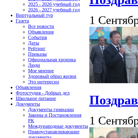
2025 - 2026 учебный год
2026 - 2027 учебный год
Виртуальный тур
1 Сентябр
Газета
Все новости
Объявления
События
Даты
Рейтинг
Приказы
Официальная хроника
Люди
Мое мнение
Здоровый образ жизни
Это интересно
Объявления
Фотостудия - Добрых дел
Поздрав
Школьное питание
Документы
Документы гимназии
Законы и Постановления
1 Сентябр
РК
Международные документы
Правоустанавливающие
документы