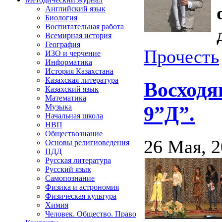
Английский язык
Биология
Воспитательная работа
Всемирная история
География
Прочесть
ИЗО и черчение
Информатика
История Казахстана
Казахская литература
Восходя
Казахский язык
Математика
9”Д”.
Музыка
Начальная школа
НВП
Обществознание
26 Мая, 
Основы религиоведения
ПДД
Русская литература
Русский язык
Самопознание
Физика и астрономия
Физическая культура
Химия
Человек. Общество. Право