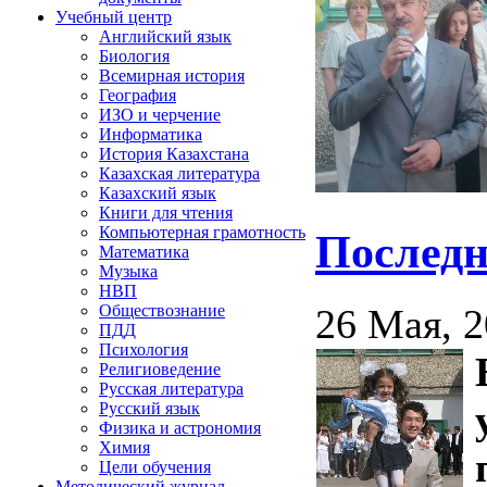
Учебный центр
Английский язык
Биология
Всемирная история
География
ИЗО и черчение
Информатика
История Казахстана
Казахская литература
Казахский язык
Книги для чтения
Компьютерная грамотность
Последн
Математика
Музыка
НВП
26 Мая, 
Обществознание
ПДД
Психология
Религиоведение
Русская литература
Русский язык
Физика и астрономия
Химия
Цели обучения
Методический журнал