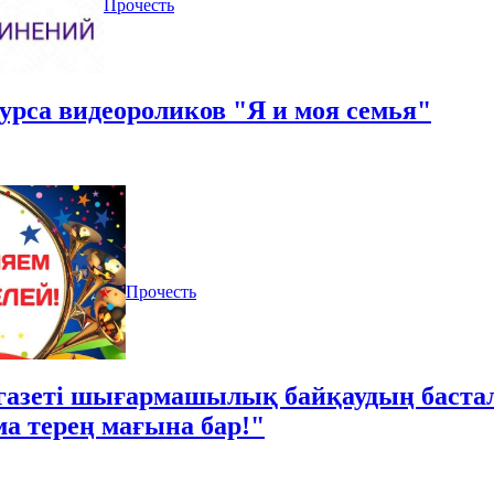
Прочесть
урса видеороликов "Я и моя семья"
Прочесть
 газеті шығармашылық байқаудың баста
ма терең мағына бар!"