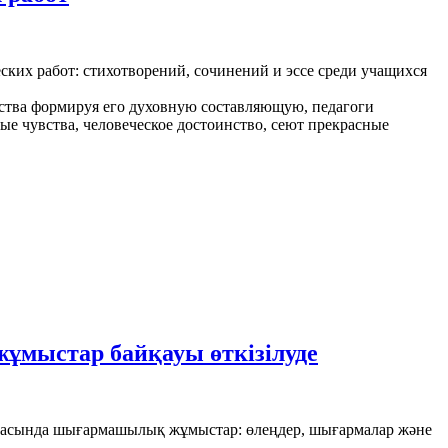
ких работ: стихотворений, сочинений и эссе среди учащихся
тва формируя его духовную составляющую, педагоги
е чувства, человеческое достоинство, сеют прекрасные
мыстар байқауы өткізілуде
расында шығармашылық жұмыстар: өлеңдер,
шығармалар
және