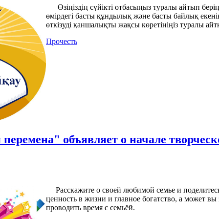
Өзіңіздің сүйікті отбасыңыз туралы айтып беріңі
өмірдегі басты құндылық және басты байлық екенін
өткізуді қаншалықты жақсы көретініңіз туралы айт
Прочесть
 перемена" объявляет о начале творческ
Расскажите о своей любимой семье и поделитесь в 
ценность в жизни и главное богатство, а может вы 
проводить время с семьёй.