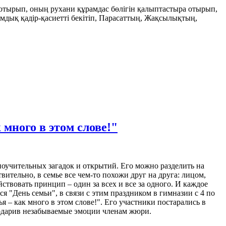
ырып, оның рухани құрамдас бөлігін қалыптастыра отырып,
амдық қадір-қасиетті бекітіп, Парасаттың, Жақсылықтың,
много в этом слове!"
поучительных загадок и открытий. Его можно разделить на
твительно, в семье все чем-то похожи друг на друга: лицом,
йствовать принцип – один за всех и все за одного. И каждое
ся "День семьи", в связи с этим праздником в гимназии с 4 по
 – как много в этом слове!". Его участники постарались в
одарив незабываемые эмоции членам жюри.