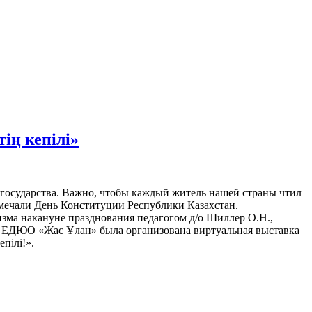
ің кепілі»
осударства. Важно, чтобы каждый житель нашей страны чтил
отмечали День Конституции Республики Казахстан.
ма накануне празднования педагогом д/о Шиллер О.Н.,
 ЕДЮО «Жас Ұлан» была организована виртуальная выставка
пілі!».