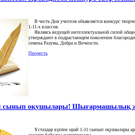
В честь Дня учителя объявляется конкурс творчес
1-11-х классов.
Являясь ведущей интеллектуальной силой общес
утверждают в подрастающем поколении благородны
семена Разума, Добра и Вечности.
Прочесть
ы сынып оқушылары! Шығармашылық жұ
Ұстаздар күніне орай 1-11 сынып оқушылары а
эсселер байқауы жарияланады.