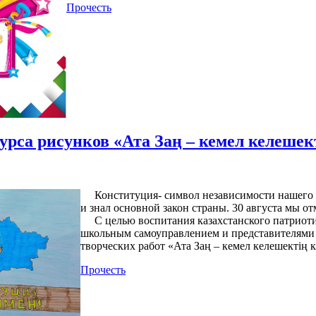
Прочесть
урса рисунков «Ата Заң – кемел келешект
Конституция- символ независимости нашего г
и знал основной закон страны. 30 августа мы 
С целью воспитания казахстанского патриотиз
школьным самоуправлением и представителями
творческих работ «Ата Заң – кемел келешектің ке
Прочесть