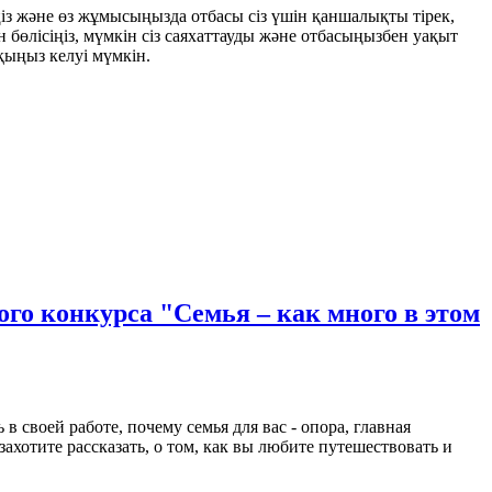
з және өз жұмысыңызда отбасы сіз үшін қаншалықты тірек,
 бөлісіңіз, мүмкін сіз саяхаттауды және отбасыңызбен уақыт
қыңыз келуі мүмкін.
ого конкурса "Семья – как много в этом
своей работе, почему семья для вас - опора, главная
захотите рассказать, о том, как вы любите путешествовать и