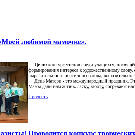
 «Моей любимой мамочке».
Цели:
конкурс чтецов среди учащихся, посвящё
формирования интереса к художественному слову, 
выразительность поэтичного слова, выразительно п
День Матери - это международный праздник. Это
Мамы дали нам жизнь, ласку, заботу, согревают н
Прочесть
зисты! Проводится конкурс творческих