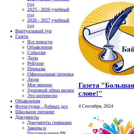
год
2025 - 2026 учебный
год
2026 - 2027 учебный
год
Виртуальный тур
Газета
Все новости
Объявления
События
Даты
Рейтинг
Приказы
Официальная хроника
Люди
Газета "Большая
Мое мнение
Здоровый образ жизни
слове!"
Это интересно
Объявления
4 Сентября, 2024
Фотостудия - Добрых дел
Школьное питание
Документы
Документы гимназии
Законы и
Постановления РК