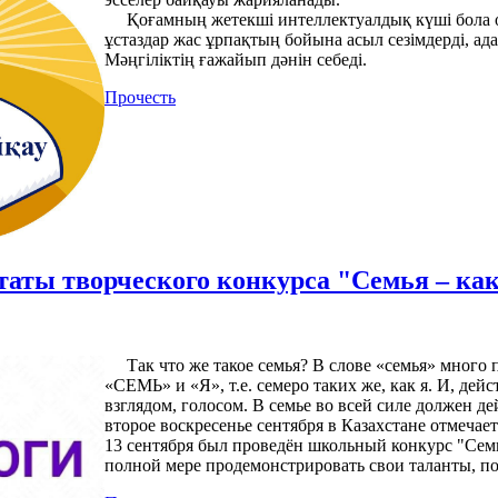
Қоғамның жетекші интеллектуалдық күші бола от
ұстаздар жас ұрпақтың бойына асыл сезімдерді, ад
Мәңгіліктің ғажайып дәнін себеді.
Прочесть
таты творческого конкурса "Семья – как 
Так что же такое семья?
В слове «семья» много 
«СЕМЬ» и «Я», т.е. семеро таких же, как я. И, дейс
взглядом, голосом. В семье во всей силе должен де
второе воскресенье сентября в Казахстане отмечает
13 сентября был проведён школьный конкурс "Семья
полной мере продемонстрировать свои таланты, п