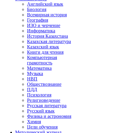
Английский язык
Биология
Всемирная история
География
ИЗО и черчение
Информатика
История Казахстана
Казахская литература
Казахский язык
Книги для чтения
Компьютерная
грамотность
Математика
Музыка
НВП
Обществознание
ПДД
Психология
Религиоведение
Русская литература
Русский язык
Физика и астрономия
Химия
Цели обучения
Методический журнал