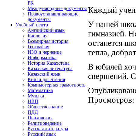
РК
Каждый учени
Международные документы
Правоустанавливающие
документы
У нашей школ
Учебный центр
Английский язык
гимназией. Но
Биология
останется шк
Всемирная история
География
тепла, доброт
ИЗО и черчение
Информатика
История Казахстана
В юбилей хоч
Казахская литература
Казахский язык
свершений. С
Книги для чтения
Компьютерная грамотность
Опубликован
Математика
Музыка
Просмотров
НВП
Обществознание
ПДД
Психология
Религиоведение
Русская литература
Русский язык