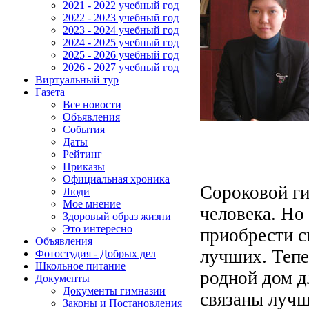
2021 - 2022 учебный год
2022 - 2023 учебный год
2023 - 2024 учебный год
2024 - 2025 учебный год
2025 - 2026 учебный год
2026 - 2027 учебный год
Виртуальный тур
Газета
Все новости
Объявления
События
Даты
Рейтинг
Приказы
Официальная хроника
Сороковой ги
Люди
Мое мнение
человека. Но 
Здоровый образ жизни
Это интересно
приобрести св
Объявления
лучших. Тепер
Фотостудия - Добрых дел
Школьное питание
родной дом д
Документы
Документы гимназии
связаны лучш
Законы и Постановления