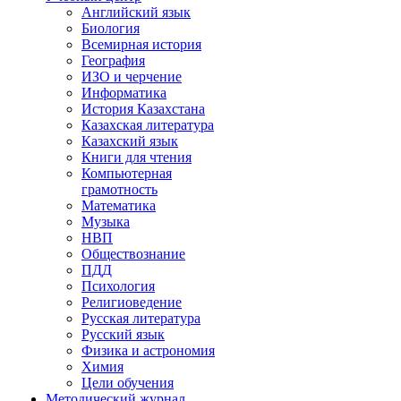
Английский язык
Биология
Всемирная история
География
ИЗО и черчение
Информатика
История Казахстана
Казахская литература
Казахский язык
Книги для чтения
Компьютерная
грамотность
Математика
Музыка
НВП
Обществознание
ПДД
Психология
Религиоведение
Русская литература
Русский язык
Физика и астрономия
Химия
Цели обучения
Методический журнал