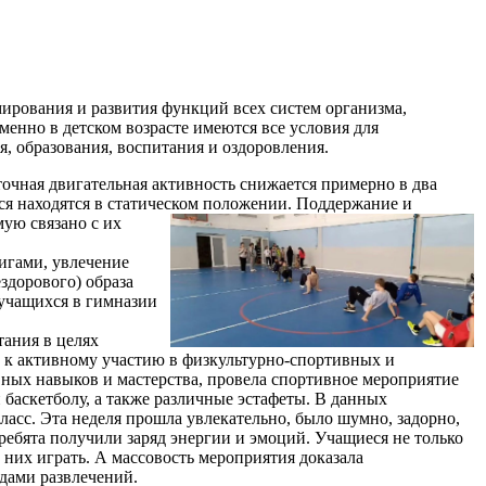
рования и развития функций всех систем организма,
менно в детском возрасте имеются все условия для
я, образования, воспитания и оздоровления.
очная двигательная активность снижается примерно в два
ся находятся в статическом положении.
Поддержание и
ую связано с их
игами, увлечение
здорового) образа
учащихся в гимназии
ания в целях
 к активному участию в физкультурно-спортивных и
ных навыков и мастерства, провела спортивное мероприятие
 баскетболу, а также различные эстафеты. В данных
ласс. Эта неделя прошла увлекательно, было шумно, задорно,
- ребята получили заряд энергии и эмоций. Учащиеся не только
 них играть. А массовость мероприятия доказала
дами развлечений.