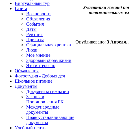
Виртуальный тур
Участники команд пок
Газета
положительных эмо
Все новости
Объявления
События
Даты
Рейтинг
Приказы
Опубликовано:
3 Апреля, 
Официальная хроника
Люди
Мое мнение
Здоровый образ жизни
Это интересно
Объявления
Фотостудия - Добрых дел
Школьное питание
Документы
Документы гимназии
Законы и
Постановления РК
Международные
документы
Правоустанавливающие
документы
Учебный центр