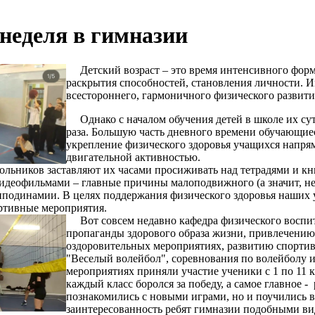
неделя в гимназии
Детский возраст – это время интенсивного форми
раскрытия способностей, становления личности. И
всестороннего, гармоничного физического развити
Однако с началом обучения детей в школе их сут
раза. Большую часть дневного времени обучающие
укрепление физического здоровья учащихся напрям
двигательной активностью.
ьников заставляют их часами просиживать над тетрадями и кн
деофильмами – главные причины малоподвижного (а значит, не
иподинамии. В целях поддержания физического здоровья наших 
ртивные мероприятия.
Вот совсем недавно кафедра физического воспит
пропаганды здорового образа жизни, привлечению
оздоровительных мероприятиях, развитию спортив
"Веселый волейбол", соревнования по волейболу и
мероприятиях приняли участие ученики с 1 по 11 к
каждый класс боролся за победу, а самое главное 
познакомились с новыми играми, но и поучились в
заинтересованность ребят гимназии подобными ви