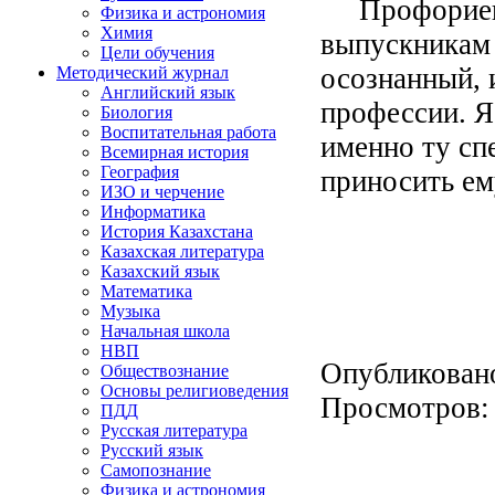
Профориента
Физика и астрономия
Химия
выпускникам 
Цели обучения
осознанный,
Методический журнал
Английский язык
профессии. Я
Биология
Воспитательная работа
именно ту сп
Всемирная история
География
приносить ему
ИЗО и черчение
Информатика
История Казахстана
Казахская литература
Казахский язык
Математика
Музыка
Начальная школа
НВП
Опубликован
Обществознание
Основы религиоведения
Просмотров
ПДД
Русская литература
Русский язык
Самопознание
Физика и астрономия