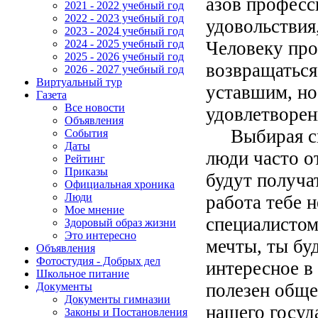
азов професс
2021 - 2022 учебный год
2022 - 2023 учебный год
удовольствия,
2023 - 2024 учебный год
Человеку про
2024 - 2025 учебный год
2025 - 2026 учебный год
возвращаться
2026 - 2027 учебный год
Виртуальный тур
уставшим, но
Газета
Все новости
удовлетворе
Объявления
Выбирая сп
События
Даты
люди часто о
Рейтинг
Приказы
будут получа
Официальная хроника
Люди
работа тебе 
Мое мнение
специалистом
Здоровый образ жизни
Это интересно
мечты, ты бу
Объявления
Фотостудия - Добрых дел
интересное в
Школьное питание
полезен обще
Документы
Документы гимназии
нашего госуд
Законы и Постановления