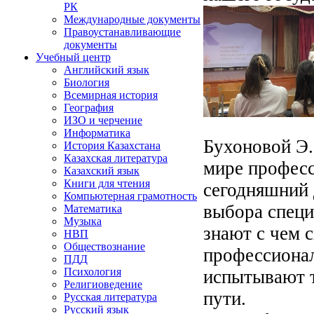
РК
Международные документы
Правоустанавливающие
документы
Учебный центр
Английский язык
Биология
Всемирная история
География
ИЗО и черчение
Информатика
Бухоновой Э.
История Казахстана
Казахская литература
мире професс
Казахский язык
Книги для чтения
сегодняшний 
Компьютерная грамотность
выбора специ
Математика
Музыка
знают с чем 
НВП
Обществознание
профессионал
ПДД
Психология
испытывают т
Религиоведение
пути.
Русская литература
Русский язык