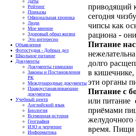
Даты
приводящий 
Рейтинг
Приказы
сегодня чизб
Официальная хроника
Люди
чипсы как ос
Мое мнение
рациона
-
они
Здоровый образ жизни
Это интересно
Питание нас
Объявления
Фотостудия - Добрых дел
нежелательна
Школьное питание
долго расщеп
Документы
Документы гимназии
в кишечнике,
Законы и Постановления
РК
эти органы п
Международные документы
Правоустанавливающие
Питание с 
документы
или питание
Учебный центр
Английский язык
приёмами пи
Биология
Всемирная история
желудочного 
География
ИЗО и черчение
время. Пищи 
Информатика