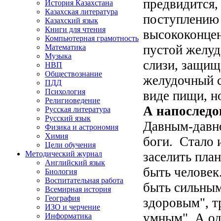
предвидится,
История Казахстана
Казахская литература
поступлению 
Казахский язык
Книги для чтения
высококонцен
Компьютерная грамотность
пустой желуд
Математика
Музыка
слизи, защищ
НВП
Обществознание
желудочный с
ПДД
Психология
виде пищи, н
Религиоведение
А напоследо
Русская литература
Русский язык
Давным-давно
Физика и астрономия
Химия
боги. Стало 
Цели обучения
заселить пла
Методический журнал
Английский язык
быть человек
Биология
Воспитательная работа
быть сильным
Всемирная история
География
здоровым", т
ИЗО и черчение
умным". А оди
Информатика