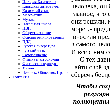
История Казахстана
человека, он
Казахская литература
Казахский язык
главное, что 
Математика
Музыка
они решали, 
Начальная школа
море",
-
предл
НВП
Обществознание
вносили пред
Основы религиоведения
ПДД
в самого чел
Русская литература
И все с ним с
Русский язык
Самопознание
С тех давних
Физика и астрономия
Физическая культура
найти своё з
Химия
Человек. Общество. Право
сберечь бесц
Контакты
Чтобы сохр
регуляр
полноценный