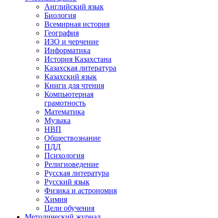
Английский язык
Биология
Всемирная история
География
ИЗО и черчение
Информатика
История Казахстана
Казахская литература
Казахский язык
Книги для чтения
Компьютерная
грамотность
Математика
Музыка
НВП
Обществознание
ПДД
Психология
Религиоведение
Русская литература
Русский язык
Физика и астрономия
Химия
Цели обучения
Методический журнал