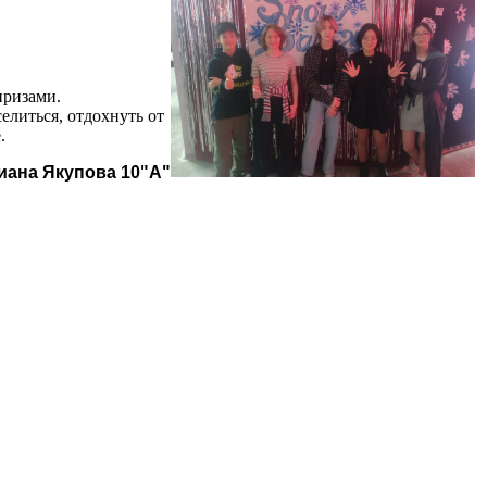
призами.
елиться, отдохнуть от
.
иана Якупова 10"А"