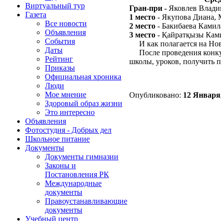
Виртуальный тур
Гран-при -
Яковлев Влади
Газета
1 место
- Якупова Диана,
Все новости
2 место
- Бакибаева Камил
Объявления
3 место
- Қайратқызы Кам
События
И как полагается на Нов
Даты
После проведения конкурс
Рейтинг
школы, уроков, получить п
Приказы
Официальная хроника
Люди
Мое мнение
Опубликовано:
12 Января,
Здоровый образ жизни
Это интересно
Объявления
Фотостудия - Добрых дел
Школьное питание
Документы
Документы гимназии
Законы и
Постановления РК
Международные
документы
Правоустанавливающие
документы
Учебный центр