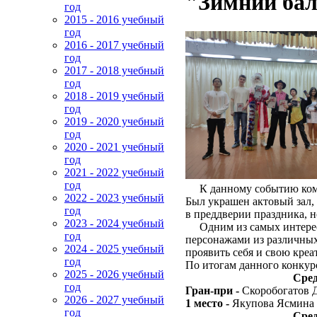
"Зимний ба
год
2015 - 2016 учебный
год
2016 - 2017 учебный
год
2017 - 2018 учебный
год
2018 - 2019 учебный
год
2019 - 2020 учебный
год
2020 - 2021 учебный
год
2021 - 2022 учебный
год
К данному событию коман
2022 - 2023 учебный
Был украшен актовый зал, 
год
в преддверии праздника, н
2023 - 2024 учебный
Одним из самых интересн
год
персонажами из различных
2024 - 2025 учебный
проявить себя и свою креа
год
По итогам данного конкур
2025 - 2026 учебный
Среди 5-7 к
год
Гран-при -
Скоробогатов 
2026 - 2027 учебный
1 место -
Якупова Ясмина 
год
Сред