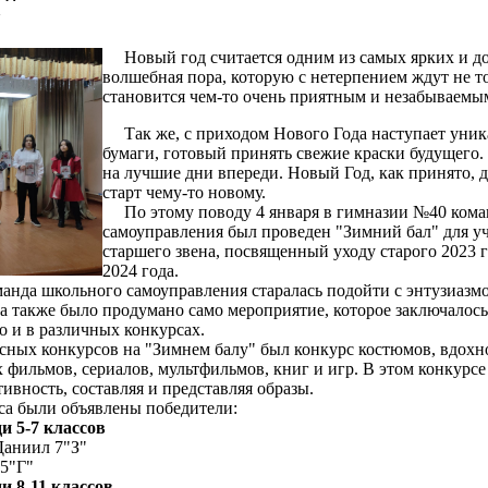
л"
Новый год считается одним из самых ярких и дол
волшебная пора, которую с нетерпением ждут не то
становится чем-то очень приятным и незабываемы
Так же, с приходом Нового Года наступает уника
бумаги, готовый принять свежие краски будущего.
на лучшие дни впереди. Новый Год, как принято, 
старт чему-то новому.
По этому поводу 4 января в гимназии №40 кома
самоуправления был проведен "Зимний бал" для уч
старшего звена, посвященный уходу старого 2023 
2024 года.
да школьного самоуправления старалась подойти с энтузиазмо
а также было продумано само мероприятие, которое заключалось 
о и в различных конкурсах.
ых конкурсов на "Зимнем балу" был конкурс костюмов, вдох
 фильмов, сериалов, мультфильмов, книг и игр. В этом конкурсе
тивность, составляя и представляя образы.
са были объявлены победители:
лассов
Даниил 7"З"
5"Г"
и 8-11 классов