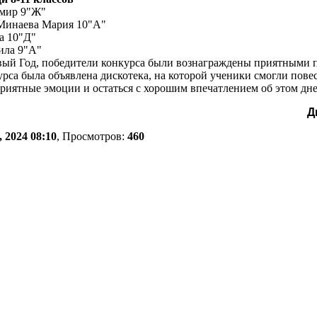
мир 9"Ж"
 Минаева Мария 10"А"
а 10"Д"
ила 9"А"
ый Год, победители конкурса были вознаграждены приятными 
а была объявлена дискотека, на которой ученики смогли повес
риятные эмоции и остаться с хорошим впечатлением об этом дне
Д
 2024 08:10
, Просмотров:
460