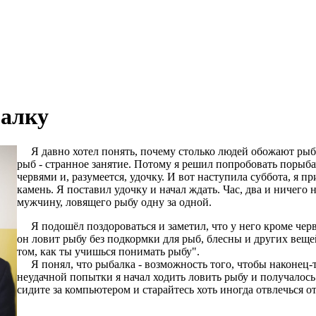
балку
Я давно хотел понять, почему столько людей обожают рыбал
рыб - странное занятие. Потому я решил попробовать порыба
червями и, разумеется, удочку. И вот наступила суббота, я 
камень. Я поставил удочку и начал ждать. Час, два и ничего н
мужчину, ловящего рыбу одну за одной.
Я подошёл поздороваться и заметил, что у него кроме черве
он ловит рыбу без подкормки для рыб, блесны и других вещей
том, как ты учишься понимать рыбу".
Я понял, что рыбалка - возможность того, чтобы наконец-т
неудачной попытки я начал ходить ловить рыбу и получалось 
сидите за компьютером и старайтесь хоть иногда отвлечься о