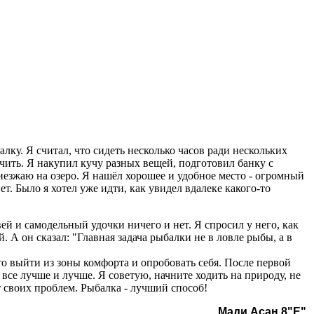
ку. Я считал, что сидеть несколько часов ради нескольких
чить. Я накупил кучу разных вещей, подготовил банку с
приезжаю на озеро. Я нашёл хорошее и удобное место - огромный
ет. Было я хотел уже идти, как увидел вдалеке какого-то
й и самодельный удочки ничего и нет. Я спросил у него, как
. А он сказал: "Главная задача рыбалки не в ловле рыбы, а в
о выйти из зоны комфорта и опробовать себя. После первой
все лучше и лучше. Я советую, начните ходить на природу, не
т своих проблем. Рыбалка - лучший способ!
Мади Асан 8"Е"