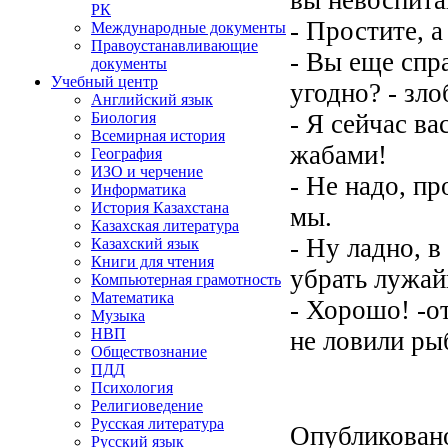
РК
- Простите, а
Международные документы
Правоустанавливающие
- Вы еще спр
документы
Учебный центр
угодно? - зл
Английский язык
- Я сейчас в
Биология
Всемирная история
жабами!
География
ИЗО и черчение
- Не надо, пр
Информатика
История Казахстана
мы.
Казахская литература
- Ну ладно, 
Казахский язык
Книги для чтения
убрать лужай
Компьютерная грамотность
Математика
- Хорошо! -о
Музыка
НВП
не ловили ры
Обществознание
ПДД
Психология
Религиоведение
Русская литература
Опубликован
Русский язык