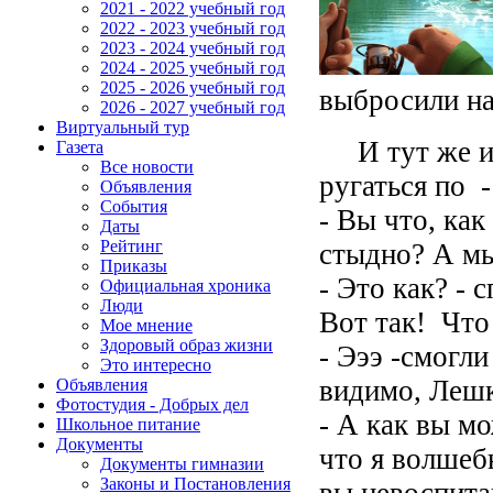
2021 - 2022 учебный год
2022 - 2023 учебный год
2023 - 2024 учебный год
2024 - 2025 учебный год
2025 - 2026 учебный год
выбросили на
2026 - 2027 учебный год
Виртуальный тур
И тут же из 
Газета
Все новости
ругаться по -
Объявления
События
- Вы что, как
Даты
Рейтинг
стыдно? А мы
Приказы
- Это как? - 
Официальная хроника
Люди
Вот так! Что
Мое мнение
Здоровый образ жизни
- Эээ -смогли
Это интересно
видимо, Лешк
Объявления
Фотостудия - Добрых дел
- А как вы мо
Школьное питание
Документы
что я волшебн
Документы гимназии
Законы и Постановления
вы невоспит