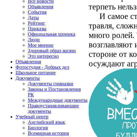
Все новости
терпеть нельз
Объявления
События
И самое стра
Даты
Рейтинг
травля, сложн
Приказы
много ролей.
Официальная хроника
Люди
возглавляют и
Мое мнение
Здоровый образ жизни
стороне от к
Это интересно
осуждают агр
Объявления
Фотостудия - Добрых дел
Школьное питание
Документы
Документы гимназии
Законы и Постановления
РК
Международные документы
Правоустанавливающие
документы
Учебный центр
Английский язык
Биология
Всемирная история