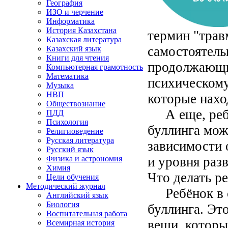
География
ИЗО и черчение
Информатика
История Казахстана
термин "трав
Казахская литература
самостоятель
Казахский язык
Книги для чтения
продолжающи
Компьютерная грамотность
Математика
психическому
Музыка
НВП
которые нахо
Обществознание
А еще, ребят
ПДД
Психология
буллинга мож
Религиоведение
Русская литература
зависимости 
Русский язык
и уровня разв
Физика и астрономия
Химия
Что делать р
Цели обучения
Методический журнал
Ребёнок в си
Английский язык
Биология
буллинга. Эт
Воспитательная работа
вещи, которы
Всемирная история