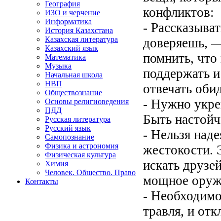
География
конфликтов:
ИЗО и черчение
Информатика
- Рассказыва
История Казахстана
Казахская литература
доверяешь, —
Казахский язык
помнить, что
Математика
Музыка
поддержать и
Начальная школа
НВП
отвечать оби
Обществознание
- Нужно укре
Основы религиоведения
ПДД
Быть настойч
Русская литература
Русский язык
- Нельзя над
Самопознание
Физика и астрономия
жестокости. 
Физическая культура
искать друзе
Химия
Человек. Общество. Право
мощное оруж
Контакты
- Необходимо
травля, и отк