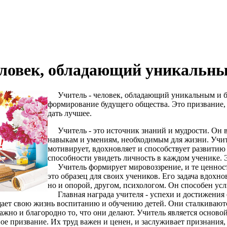
еловек, обладающий уникальн
Учитель - человек, обладающий уникальным и бла
формирование будущего общества. Это призвание, г
дать лучшее.
Учитель - это источник знаний и мудрости. Он вл
навыкам и умениям, необходимым для жизни. Учит
мотивирует, вдохновляет и способствует развитию 
способности увидеть личность в каждом ученике. 
Учитель формирует мировоззрение, и те ценности
это образец для своих учеников. Его задача вдохно
но и опорой, другом, психологом. Он способен ус
Главная награда учителя - успехи и достижения е
ает свою жизнь воспитанию и обучению детей. Они сталкиваютс
ажно и благородно то, что они делают. Учитель является осново
е призвание. Их труд важен и ценен, и заслуживает признания,