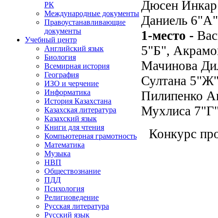
Дюсен Инкар
РК
Международные документы
Даниель 6"А"
Правоустанавливающие
документы
1-место -
Вас
Учебный центр
5"Б", Акрамо
Английский язык
Биология
Мачинова Дил
Всемирная история
География
Султана 5"Ж"
ИЗО и черчение
Информатика
Пилипенко Ан
История Казахстана
Мухлиса 7"Г"
Казахская литература
Казахский язык
Книги для чтения
Конкурс про
Компьютерная грамотность
Математика
Музыка
НВП
Обществознание
ПДД
Психология
Религиоведение
Русская литература
Русский язык