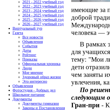
2021 - 2022 учебный год
2022 - 2023 учебный год
имеющие за 
2023 - 2024 учебный год
2024 - 2025 учебный год
доброй тради
2025 - 2026 учебный год
Международн
2026 - 2027 учебный год
Виртуальный тур
человека — э
Газета
Все новости
Объявления
В рамках это
События
для учащихся
Даты
Рейтинг
тему: "Мои л
Приказы
Официальная хроника
дети отразил
Люди
Мое мнение
чем заняты и
Здоровый образ жизни
увлечения, к
Это интересно
Объявления
По решению
Фотостудия - Добрых дел
Школьное питание
следующим о
Документы
Гран-при
- К
Документы гимназии
Законы и Постановления