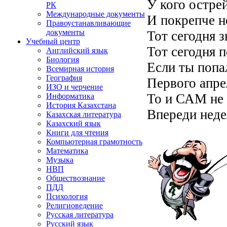
У кого остре
РК
Международные документы
И покрепче н
Правоустанавливающие
документы
Тот сегодня з
Учебный центр
Тот сегодня 
Английский язык
Биология
Если ты попа
Всемирная история
География
Первого апре
ИЗО и черчение
То и САМ не
Информатика
История Казахстана
Впереди неде
Казахская литература
Казахский язык
Книги для чтения
Компьютерная грамотность
Математика
Музыка
НВП
Обществознание
ПДД
Психология
Религиоведение
Русская литература
Русский язык