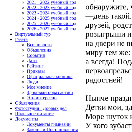
2021 - 2022 учебный год
обнаружите, ч
2022 - 2023 учебный год
2023 - 2024 учебный год
—день такой.
2024 - 2025 учебный год
друзей, родс
2025 - 2026 учебный год
2026 - 2027 учебный год
розыгрыши и
Виртуальный тур
Газета
на двери не 
Все новости
Объявления
миру тем же: 
События
а всегда! П
Даты
Рейтинг
первоапрельс
Приказы
Официальная хроника
радостней!
Люди
Мое мнение
Здоровый образ жизни
Нынче праздн
Это интересно
Объявления
Детки мои, з
Фотостудия - Добрых дел
Школьное питание
Море шуток 
Документы
У кого зубаст
Документы гимназии
Законы и Постановления