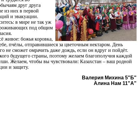
обычаям друг друга
е из них в первой
аций и эвакуации.
итесь: в мире не так уж
, проживающих под общим
ласия.
ё живое: божья коровка,
ебе, пчёлы, отправившиеся за цветочным нектаром. День
го не сможет омрачить даже дождь, если он вдруг и пойдёт.
ого будущего страны, поэтому желаем благополучия каждой
 души. Желаем, чтобы вы чувствовали: Казахстан – ваш родной
ции и защиту.
Валерия Михина 5"Б"
Алина Нам 11"А"