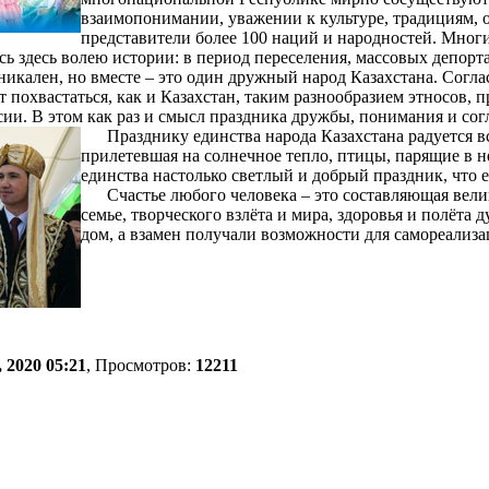
взаимопонимании, уважении к культуре, традициям, 
представители более 100 наций и народностей. Многи
ь здесь волею истории: в период переселения, массовых депорт
икален, но вместе – это один дружный народ Казахстана. Соглас
т похвастаться, как и Казахстан, таким разнообразием этносов
ии. В этом как раз и смысл праздника дружбы, понимания и сог
Празднику единства народа Казахстана радуется вс
прилетевшая на солнечное тепло, птицы, парящие в н
единства настолько светлый и добрый праздник, что е
Счастье любого человека – это составляющая велик
семье, творческого взлёта и мира, здоровья и полёта
дом, а взамен получали возможности для самореализа
 2020 05:21
, Просмотров:
12211