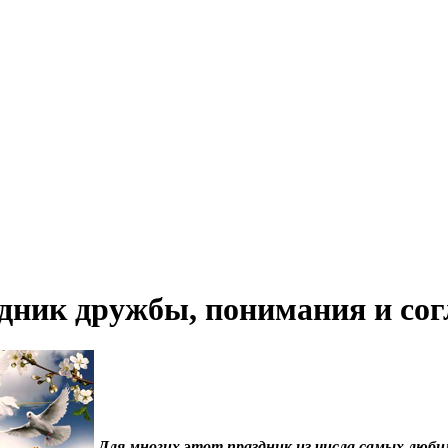
здник дружбы, понимания и сог
Для многих этот праздник из числа самых люби