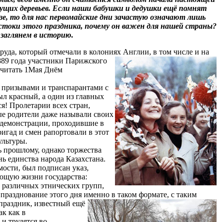
тущих деревьев. Если наши бабушки и дедушки ещё помнят
е, то для нас первомайские дни зачастую означают лишь
истоки этого праздника, почему он важен для нашей страны?
заглянем в историю.
руда, который отмечали в колониях
Англии, в том числе и на
889 года участники Парижского
считать 1Мая Днём
с призывами и транспарантами с
л красный, а один из главных
я! Пролетарии всех стран,
рые родители даже называли своих
 демонстрации, проходившие в
игад и смен рапортовали в этот
ультуры.
прошлому, однако торжества
нь единства народа Казахстана.
мости, был подписан указ,
ющую жизни государства:
 различных этнических групп,
празднование этого дня именно в таком формате, с таким
 праздник, известный ещё
ак как в
и трудятся во