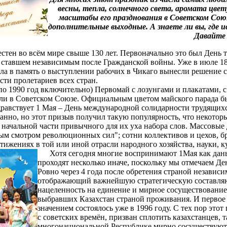
весны, тепла, солнечного света, аромата цве
масштабы его празднования в Советском Союз
дополнительные выходные. А знаете ли вы, где 
Давайте 
тен во всём мире свыше 130 лет. Первоначально это был День т
 ставшем независимым после Гражданской войны. Уже в июле 1
ала в память о выступлении рабочих в Чикаго вынесли решение 
ти пролетариев всех стран.
о 1990 год включительно) Первомай с лозунгами и плакатами, 
али в Советском Союзе. Официальным цветом майского парада бы
здравствует 1 Мая – День международной солидарности трудящихс
ранно, но этот призыв получил такую популярность, что некото
 начальной части привычного для их уха набора слов. Массовые
ым смотром революционных сил"; сотни коллективов и цехов, бр
стижениях в той или иной отрасли народного хозяйства, науки, к
Хотя сегодня многие воспринимают 1Мая как дань 
проходят несколько иначе, поскольку мы отмечаем Де
Ровно через 4 года после обретения страной независи
отображающий важнейшую стратегическую составля
нацеленность на единение и мирное сосуществование
выбравших Казахстан страной проживания. И первое 
значением состоялось уже в 1996 году.
С тех пор этот
с советских времён, призван сплотить казахстанцев, т
многонациональной Республике мирно сосуществуют 