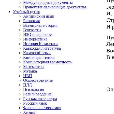
Пус
Международные документы
зло
Правоустанавливающие документы
Учебный центр
И,
Английский язык
Стр
Биология
Всемирная история
И 
География
ИЗО и черчение
Пу
Информатика
Ле
История Казахстана
Казахская литература
Во
Казахский язык
В 
Книги для чтения
Компьютерная грамотность
Математика
Музыка
НВП
Обществознание
ПДД
Оп
Психология
Религиоведение
Русская литература
Русский язык
Физика и астрономия
Химия