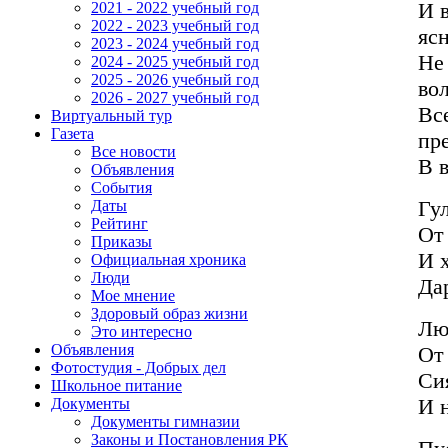
И в
2021 - 2022 учебный год
2022 - 2023 учебный год
ясн
2023 - 2024 учебный год
Не 
2024 - 2025 учебный год
2025 - 2026 учебный год
вол
2026 - 2027 учебный год
Вс
Виртуальный тур
Газета
пр
Все новости
В 
Объявления
События
Гу
Даты
Рейтинг
От
Приказы
И 
Официальная хроника
Люди
Да
Мое мнение
Здоровый образ жизни
Лю
Это интересно
Объявления
От 
Фотостудия - Добрых дел
Си
Школьное питание
И 
Документы
Документы гимназии
Законы и Постановления РК