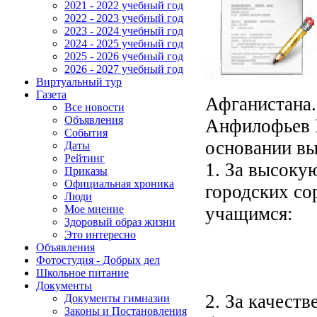
2021 - 2022 учебный год
2022 - 2023 учебный год
2023 - 2024 учебный год
2024 - 2025 учебный год
2025 - 2026 учебный год
2026 - 2027 учебный год
Виртуальный тур
Газета
Афганистана.
Все новости
Объявления
Анфилофьев П
События
основании в
Даты
Рейтинг
1. За высоку
Приказы
Официальная хроника
городских со
Люди
учащимся:
Мое мнение
Здоровый образ жизни
Это интересно
Объявления
Фотостудия - Добрых дел
Школьное питание
Документы
2. За качест
Документы гимназии
Законы и Постановления