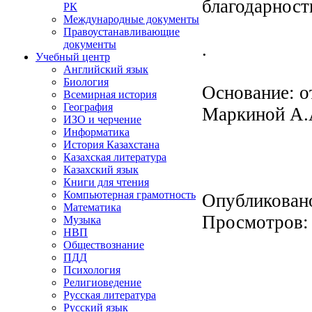
благодарност
РК
Международные документы
Правоустанавливающие
документы
.
Учебный центр
Английский язык
Биология
Основание: о
Всемирная история
География
Маркиной А.
ИЗО и черчение
Информатика
История Казахстана
Казахская литература
Казахский язык
Книги для чтения
Компьютерная грамотность
Опубликован
Математика
Просмотров
Музыка
НВП
Обществознание
ПДД
Психология
Религиоведение
Русская литература
Русский язык