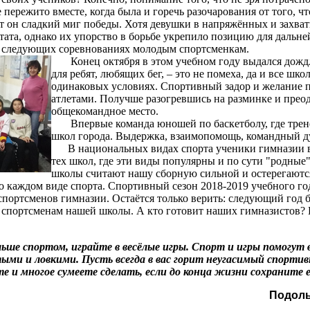
 пережито вместе, когда была и горечь разочарования от того, чт
от он сладкий миг победы. Хотя девушки в напряжённых и захва
ьтата, однако их упорство в борьбе укрепило позицию для дальн
 в следующих соревнованиях молодым спортсменкам.
Конец октября в этом учебном году выдался дожд
для ребят, любящих бег, – это не помеха, да и все шк
одинаковых условиях. Спортивный задор и желание п
атлетами. Получше разогревшись на разминке и преод
общекомандное место.
Впервые команда юношей по баскетболу, где тренер
школ города. Выдержка, взаимопомощь, командный д
В национальных видах спорта ученики гимназии в
тех школ, где эти виды популярны и по сути "родные
школы считают нашу сборную сильной и остерегаются
 о каждом виде спорта. Спортивный сезон 2018-2019 учебного го
портсменов гимназии. Остаётся только верить: следующий год б
 спортсменам нашей школы. А кто готовит наших гимназистов? 
льше спортом, играйте в весёлые игры. Спорт и игры помогут
ыми и ловкими. Пусть всегда в вас горит неугасимый спортив
е и многое сумеете сделать, если до конца жизни сохраните ег
Подоль