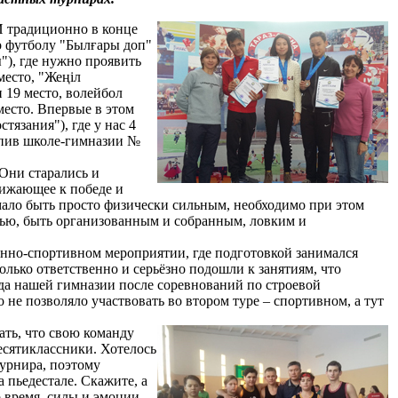
И традиционно в конце
о футболу "Былғары доп"
ы"), где нужно проявить
место, "Жеңіл
и 19 место, волейбол
место. Впервые в этом
язания"), где у нас 4
упив школе-гимназии №
Они старались и
лижающее к победе и
мало быть просто физически сильным, необходимо при этом
ью, быть организованным и собранным, ловким и
нно-спортивном мероприятии, где подготовкой занимался
ько ответственно и серьёзно подошли к занятиям, что
нда нашей гимназии после соревнований по строевой
о не позволяло участвовать во втором туре – спортивном, а тут
ь, что свою команду
есятиклассники. Хотелось
урнира, поэтому
а пьедестале. Скажите, а
 время, силы и эмоции.