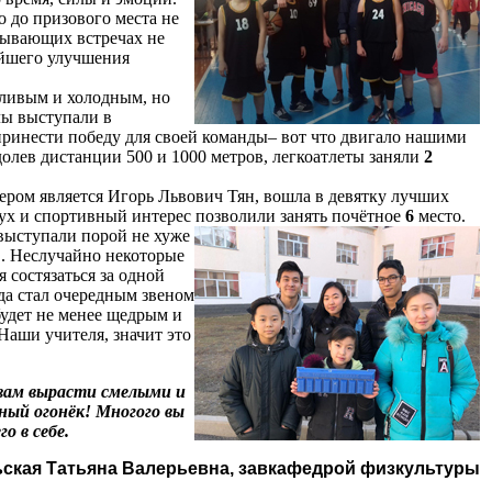
о до призового места не
тывающих встречах не
ейшего улучшения
ливым и холодным, но
олы выступали в
ринести победу для своей команды– вот что двигало нашими
олев дистанции 500 и 1000 метров, легкоатлеты заняли
2
ом является Игорь Львович Тян, вошла в девятку лучших
ух и спортивный интерес позволили занять почётное
6
место.
ыступали порой не хуже
". Неслучайно некоторые
 состязаться за одной
да стал очередным звеном
удет не менее щедрым и
Наши учителя, значит это
 вам вырасти смелыми и
ный огонёк! Многого вы
о в себе.
ская Татьяна Валерьевна, завкафедрой физкультуры