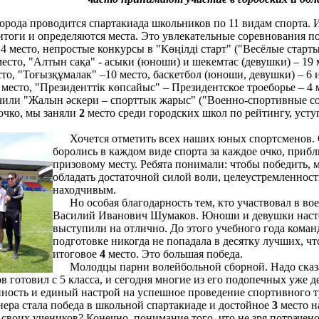
да проводится спартакиада школьников по 11 видам спорта. 
 итоги и определяются места. Это увлекательные соревнования п
14 место, непростые конкурсы в "Көңілді старт" ("Весёлые старт
есто, "Алтын сақа" - асыки (юноши) и шекемтас (девушки) – 19 
сто, "Тоғызқұмалак" –10 место, баскетбол (юноши, девушки) – 6 
 место, "Президенттік көпсайыс" – Президентское троеборье – 4 
или "Жалын әскери – спорттык жарыс" ("Военно-спортивные сост
 очко, мы заняли
2
место среди городских школ по рейтингу, уст
Хочется отметить всех наших юных спортсменов. 
боролись в каждом виде спорта за каждое очко, приб
призовому месту. Ребята понимали: чтобы победить, 
обладать достаточной
силой воли,
целеустремленност
находчивым.
Но особая благодарность тем, кто участвовал в вое
Василий Иванович Шумаков. Юноши и девушки настол
выступили на отлично. До этого учебного года кома
подготовке никогда не попадала в десятку лучших, чт
итоговое
4
место. Это большая победа.
Молодцы парни волейбольной сборной. Надо сказат
 готовил с 5 класса, и сегодня многие из его подопечных уже д
нность и единый настрой на успешное проведение спортивного т
нера стала победа в школьной спартакиаде и достойное
3
место н
своих учеников? Конечно, понимание того, что не зря потрачено