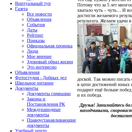
Виртуальный тур
Потому что за 5 лет многое
Газета
хватало чуть – чуть… И в
Все новости
достигли желаемого резул
Объявления
результата. Желаем удачи
События
Даты
Рейтинг
Приказы
Официальная хроника
Люди
Мое мнение
Здоровый образ жизни
Это интересно
Объявления
Фотостудия - Добрых дел
доской. Так можно писать
Школьное питание
в цепи достижений юных с
Документы
подарит ещё больше побед
Документы гимназии
и их победа.
Законы и
Постановления РК
Друзья! Занимайтесь бо
Международные
находчивыми, сноровист
документы
достигнет
Правоустанавливающие
документы
Учебный центр