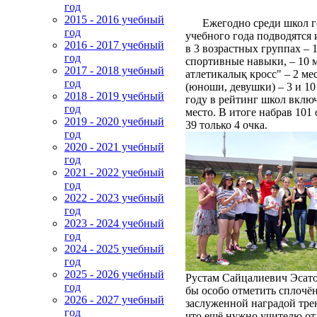
год
2015 - 2016 учебный
Ежегодно среди школ горо
год
учебного года подводятся
2016 - 2017 учебный
в 3 возрастных группах – 
год
спортивные навыки, – 10 м
2017 - 2018 учебный
атлетикалық кросс" – 2 ме
год
(юноши, девушки) – 3 и 10
2018 - 2019 учебный
году в рейтинг школ включ
год
место. В итоге набрав 101
2019 - 2020 учебный
39 только 4 очка.
год
2020 - 2021 учебный
год
2021 - 2022 учебный
год
2022 - 2023 учебный
год
2023 - 2024 учебный
год
2024 - 2025 учебный
год
2025 - 2026 учебный
Рустам Сайцалиевич Эсатов
год
бы особо отметить сплочё
2026 - 2027 учебный
заслуженной наградой тре
год
что ещё нужно учителю от 