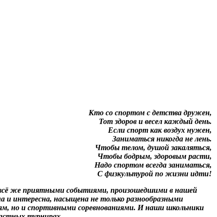
Кто со спортом с детства дружен,
Тот здоров и весел каждый день.
Если спорт как воздух нужен,
Заниматься никогда не лень.
Чтобы телом, душой закаляться,
Чтобы бодрым, здоровым расти,
Надо спортом всегда заниматься,
С физкультурой по жизни идти!
 всё же приятными событиями, произошедшими в нашей
на и интересна, насыщена не только разнообразными
м, но и спортивными соревнованиями. И наши школьники
ластных турнирах.