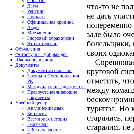
События
что-то не по
Даты
Рейтинг
не дать упас
Приказы
Официальная хроника
попеременно с
Люди
зале было оч
Мое мнение
Здоровый образ жизни
болельщики
,
Это интересно
Объявления
своих однока
Фотостудия - Добрых дел
Школьное питание
Соревновани
Документы
круговой сис
Документы гимназии
Законы и Постановления
отметить, чт
РК
Международные документы
между коман
Правоустанавливающие
бескомпромис
документы
Учебный центр
турнира. Но 
Английский язык
Биология
старались, п
Всемирная история
География
старались не
ИЗО и черчение