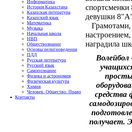
Информатика
спортсменки 
История Казахстана
Казахская литература
девушки 8"А"
Казахский язык
Математика
Грамотами, 
Музыка
настроением,
Начальная школа
НВП
наградила шк
Обществознание
Основы религиоведения
ПДД
Волейбол 
Русская литература
учащихся
Русский язык
Самопознание
просты
Физика и астрономия
Физическая культура
оборудова
Химия
Человек. Общество. Право
средства 
Контакты
самодозиро
подготовле
получает. Э