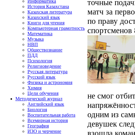
точные пода
Информатика
История Казахстана
матч за перв
Казахская литература
Казахский язык
по праву дост
Книги для чтения
Компьютерная грамотность
спортсменов 8
Математика
Музыка
НВП
Обществознание
ПДД
Психология
Религиоведение
Русская литература
Русский язык
Физика и астрономия
Химия
Цели обучения
не смог отбит
Методический журнал
напряжённост
Английский язык
Биология
одним из сам
Воспитательная работа
Всемирная история
девушек след
География
взошла коман
ИЗО и черчение