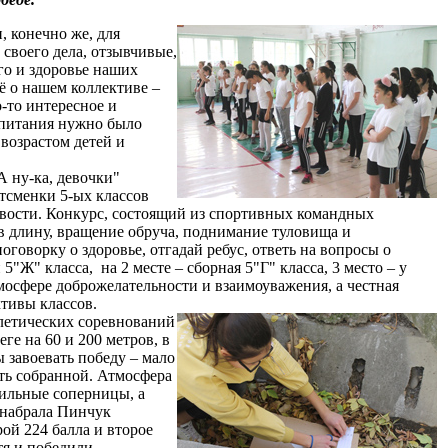
 конечно же, для
 своего дела, отзывчивые,
го и здоровье наших
сё о нашем коллективе –
о-то интересное и
спитания нужно было
 возрастом детей и
 ну-ка, девочки"
сменки 5-ых классов
ивости. Конкурс, состоящий из спортивных командных
в длину, вращение обруча, поднимание туловища и
говорку о здоровье, отгадай ребус, ответь на вопросы о
5"Ж" класса, на 2 месте – сборная 5"Г" класса, 3 место – у
мосфере доброжелательности и взаимоуважения, а
честная
тивы классов.
летических соревнований
ге на 60 и 200 метров, в
 завоевать победу – мало
ть собранной. Атмосфера
сильные соперницы, а
 набрала Пинчук
рой 224 балла и второе
отя и победили