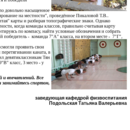
ло довольно насыщенное
рование на местности", проведённое Пикаловой Т.В..
тая" карты и разбирая топографические знаки. Однако
ности, когда команды классов, правильно считывая карту
тируясь по компасу, найти условные обозначения и собрать
ий победитель
-
команда 7"А" класса, на втором месте
-
7"Г",
смогли проявить свои
 перетягивании каната, в
вил девятиклассникам Тян
9"В" класс, 3 место
-
у
 и впечатлений. Все
и занимайтесь спортом,
заведующая кафедрой физвоспитания
Подольская Татьяна Валерьевна