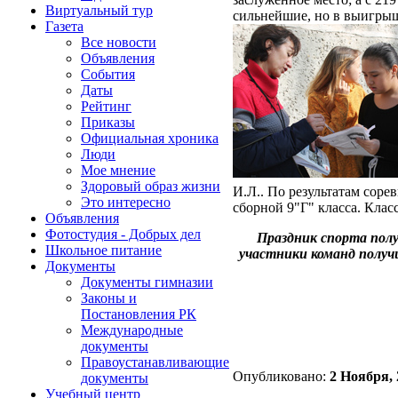
Виртуальный тур
сильнейшие, но в выигрыш
Газета
Все новости
Объявления
События
Даты
Рейтинг
Приказы
Официальная хроника
Люди
Мое мнение
Здоровый образ жизни
И.Л.. По результатам соре
Это интересно
сборной 9"Г" класса. Кла
Объявления
Фотостудия - Добрых дел
Праздник спорта пол
Школьное питание
участники команд получ
Документы
Документы гимназии
Законы и
Постановления РК
Международные
документы
Правоустанавливающие
Опубликовано:
2 Ноября, 
документы
Учебный центр