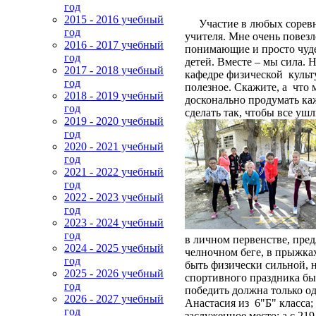
год
2015 - 2016 учебный
Участие в любых соревнов
год
учителя. Мне очень повезл
2016 - 2017 учебный
понимающие и просто чудес
год
детей. Вместе – мы сила. Н
2017 - 2018 учебный
кафедре физической культу
год
полезное. Скажите, а что
2018 - 2019 учебный
досконально продумать каж
год
сделать так, чтобы все уш
2019 - 2020 учебный
год
2020 - 2021 учебный
год
2021 - 2022 учебный
год
2022 - 2023 учебный
год
2023 - 2024 учебный
год
в личном первенстве, пре
2024 - 2025 учебный
челночном беге, в прыжках
год
быть физически сильной, 
2025 - 2026 учебный
спортивного праздника бы
год
победить должна только о
2026 - 2027 учебный
Анастасия из 6"Б" класса;
год
заслуженное место; а с 2