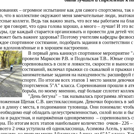
аниях – огромное испытание как для самого спортсмена, так и,
о, что в коллективе окружают меня замечательные люди, знатоки
ные коллеги. Ведь так важно знать, что все мы работаем на бла
е зря говорят, что одна голова хорошо, а много – лучше! И это в
ры, где каждый старается организовать и провести для детей чт
 может быть важнее здоровья? Поэтому учителям кафедры физво
дое спортивное состязание, подобрать задания в соответствии с
ли вдохновлённые и в хорошем настроении.
В первый день каникул спортивное мероприятие "А
провели
Маркосян Р.В. и Подольская Т.В..
Юные спорт
соревновались в силе и ловкости, скорости и выносл
состязаний, включал прыжки со скакалкой и прыжки 
занимательные задания на находчивость: расшифруй по
спорте. По итогам всех этапов 1 место заняли девочки 
спортсменок 5"А" класса. Соревнования прошли в ат
борьба, по моему мнению, ещё больше сплотит коллек
"День бегуна" – так называлась программа лёгкоат
дложенная
Щепак С.В.
шестиклассницам. Девочки боролись в забе
 в длину с места, в поднимании туловища. Они понимали: чтобы
необходимо ещё обладать целеустремленностью, силой воли и бы
ла и радостная, и напряжённая одновременно – соревновались 
дна. По итогам всех этапов наибольшее количество очков– 226 –
 всего 2 очка уступила ей одноклассница, Асимова Асель, у кото
19 очками на третьем месте Айдаркызы Адина из 6"А" класса. Х