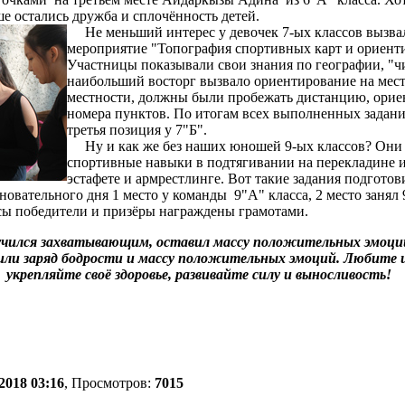
е остались дружба и сплочённость детей.
Не меньший интерес у девочек 7-ых классов вызва
мероприятие "Топография спортивных карт и ориенти
Участницы показывали свои знания по географии, "чи
наибольший восторг вызвало ориентирование на мест
местности, должны были пробежать дистанцию, ориен
номера пунктов. По итогам всех выполненных задан
третья позиция у 7"Б".
Ну и как же без наших юношей 9-ых классов? Они 
спортивные навыки в подтягивании на перекладине и
эстафете и армрестлинге. Вот такие задания подгото
вновательного дня 1 место у команды 9"А" класса, 2 место занял 
ссы победители и призёры награждены грамотами.
учился захватывающим, оставил массу положительных эмоций
или заряд бодрости и массу положительных эмоций. Любите 
укрепляйте своё здоровье, развивайте силу и выносливость!
2018 03:16
, Просмотров:
7015