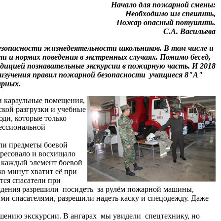
Начало для пожарной смены:
Необходимо им спешить,
Пожар опасный потушить.
С.А. Васильева
зопасности жизнедеятельности школьников. В том числе и
 и нормах поведения в экстренных случаях. Помимо бесед,
дицией познавательные экскурсии в пожарную часть. И 2018
х изучения правил пожарной безопасности учащиеся
8"А"
арных.
и караульные помещения,
ской разгрузки и учебные
юди, которые только
фессиональной
ли предметы боевой
ересовало и восхищало
, каждый элемент боевой
ко минут хватит её при
тся спасатели при
ждения разрешили посидеть за рулём пожарной машины,
ми спасателями, разрешили надеть каску и спецодежду. Даже
ению экскурсии. В ангарах мы увидели спецтехнику, но