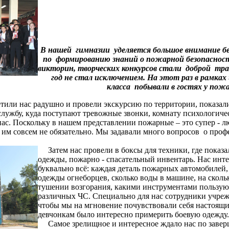
В нашей гимназии уделяется большое внимание бе
по формированию знаний о пожарной безопасности
викторин, творческих конкурсов стали доброй тра
год не стал исключением. На этот раз в рамка
класса побывали в гостях у пож
ли нас радушно и провели экскурсию по территории, показал
службу, куда поступают тревожные звонки, комнату психологиче
ас. Поскольку в нашем представлении пожарные – это супер - л
я им совсем не обязательно. Мы задавали много вопросов о про
Затем нас провели в боксы для техники, где показа
одежды, пожарно - спасательный инвентарь. Нас инт
буквально всё: каждая деталь пожарных автомобилей
одежды огнеборцев, сколько воды в машине, на сколь
тушении возгорания, какими инструментами пользую
различных ЧС. Специально для нас сотрудники учре
чтобы мы на мгновение почувствовали себя настоящи
девчонкам было интересно примерить боевую одежду.
Самое зрелищное и интересное ждало нас по заверш