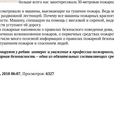
больше всего нас заинтересовала 30-метровая пожарна
матривали и машины, выезжающие на тушение пожара. Ведь ма
 с раздвижной лестницей. Почему все машины пожарных красного
ности. Машину, спешащую на помощь с мигалкой и сиреной, видн
тв уступают ей дорогу.
ожарные напомнили о правилах безопасного поведения дома, н
ричинах возникновения пожаров, о первичных средствах пожар
учили много полезной информации о правилах пожарной безопас
 тушением пожаров и спасением людей.
мируют у ребят интерес и уважение к профессии пожарного, 
ная безопасность – одна из обязательных составляющих сре
 2018 06:07
, Просмотров:
6327