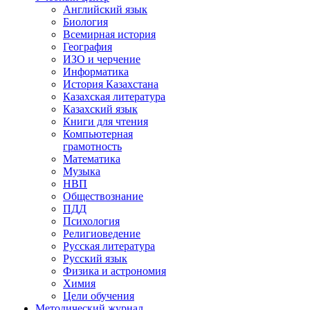
Английский язык
Биология
Всемирная история
География
ИЗО и черчение
Информатика
История Казахстана
Казахская литература
Казахский язык
Книги для чтения
Компьютерная
грамотность
Математика
Музыка
НВП
Обществознание
ПДД
Психология
Религиоведение
Русская литература
Русский язык
Физика и астрономия
Химия
Цели обучения
Методический журнал