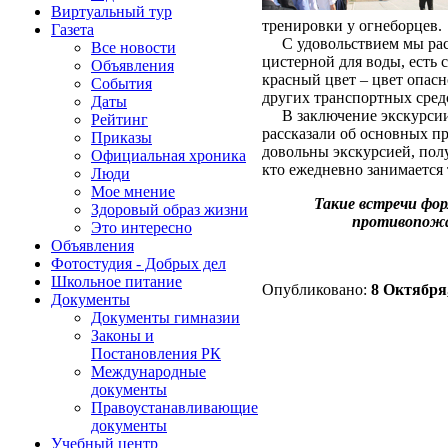
Виртуальный тур
тренировки у огнеборцев.
Газета
С удовольствием мы расс
Все новости
цистерной для воды, есть
Объявления
красный цвет – цвет опас
События
других транспортных средс
Даты
В заключение экскурсии п
Рейтинг
рассказали об основных п
Приказы
довольны экскурсией, пол
Официальная хроника
кто ежедневно занимается
Люди
Мое мнение
Такие встречи фор
Здоровый образ жизни
противопожар
Это интересно
Объявления
Фотостудия - Добрых дел
Школьное питание
Опубликовано:
8 Октября,
Документы
Документы гимназии
Законы и
Постановления РК
Международные
документы
Правоустанавливающие
документы
Учебный центр