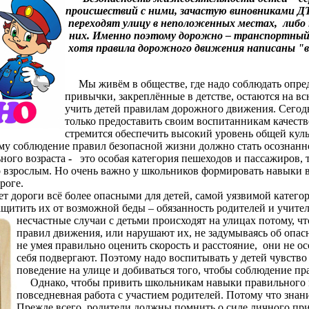
происшествий с ними, зачастую виновниками ДТ
переходят улицу в неположенных местах, либо 
них. Именно поэтому дорожно – транспортны
хотя правила дорожного движения написаны "вз
Мы живём в обществе, где надо соблюдать опред
привычки, закреплённые в детстве, остаются на вс
учить детей правилам дорожного движения.
Сегод
только предоставить своим воспитанникам качеств
стремится обеспечить высокий уровень общей куль
ому соблюдение правил безопасной жизни должно стать осознан
ного возраста
-
это особая категория пешеходов и пассажиров, 
 ко взрослым. Но очень важно у школьников формировать навыки
роге.
дороги всё более опасными для детей, самой уязвимой катего
щитить их от возможной беды – обязанность родителей и учите
несчастные случаи с детьми происходят на улицах потому, чт
правил движения, или нарушают их, не задумываясь об опас
не умея правильно оценить скорость и расстояние, они не о
себя подвергают. Поэтому надо воспитывать у детей чувство 
поведение на улице и добиваться того, чтобы соблюдение 
Однако, чтобы привить школьникам навыки правильного по
повседневная работа с участием родителей. Потому что знан
Прежде всего, родители должны помнить о силе личного пр