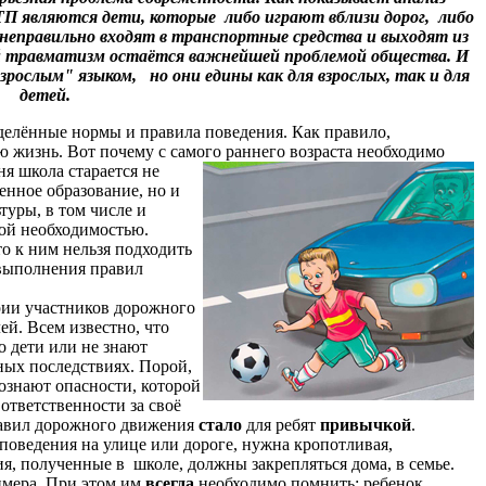
П являются дети, которые либо играют вблизи дорог, либо
неправильно входят в транспортные средства и выходят из
й травматизм остаётся важнейшей проблемой общества. И
рослым" языком, но они едины как для взрослых, так и для
детей.
елённые нормы и правила поведения. Как правило,
ю жизнь. Вот почему с самого раннего возраста необходимо
ня школа старается не
енное образование, но и
туры, в том числе и
ной необходимостью.
то
к ним нельзя подходить
 выполнения правил
рии участников дорожного
лей.
Всем известно, что
о дети или не знают
ных последствиях. Порой,
сознают опасности, которой
ответственности за своё
правил дорожного движения
стало
для ребят
привычкой
.
ведения на улице или дороге, нужна кропотливая,
ия, полученные в школе, должны закрепляться дома, в семье.
имера. При этом им
всегда
необходимо помнить: ребенок