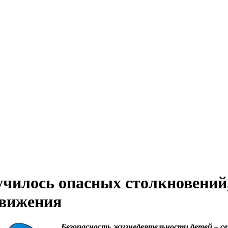
училось опасных столкновений
движения
Безопасность жизнедеятельности детей – се