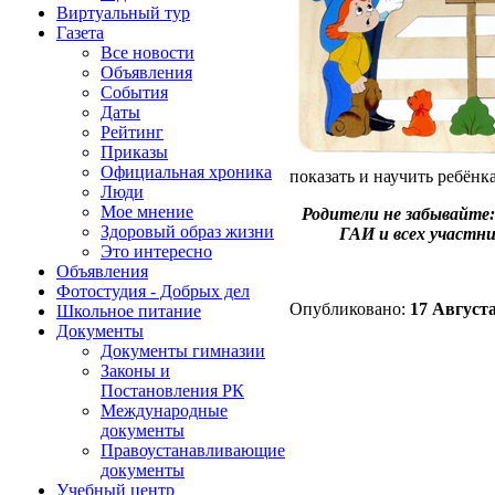
Виртуальный тур
Газета
Все новости
Объявления
События
Даты
Рейтинг
Приказы
Официальная хроника
показать и научить ребёнка
Люди
Мое мнение
Родители не забывайте
Здоровый образ жизни
ГАИ и всех участни
Это интересно
Объявления
Фотостудия - Добрых дел
Опубликовано:
17 Августа
Школьное питание
Документы
Документы гимназии
Законы и
Постановления РК
Международные
документы
Правоустанавливающие
документы
Учебный центр