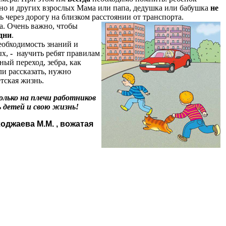
и, но и других взрослых Мама или папа, дедушка или бабушка
не
 через дорогу на близком расстоянии от транспорта.
а.
Очень важно, чтобы
одни
.
еобходимость знаний и
ых,
-
научить ребят правилам
ный переход, зебра, как
ли рассказать, нужно
тская жизнь.
лько на плечи работников
ь детей и свою жизнь!
оджаева М.М. , вожатая