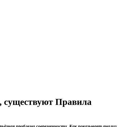
, существуют Правила
рьёзная проблема
современности. Как показывает анализ