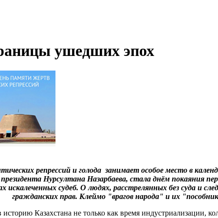
раницы ушедших эпох
тических репрессий и голода занимает особое место в кале
м президента Нурсултана Назарбаева, стала днём покаяния пе
 искалеченных судеб. О людях, расстрелянных без суда и сле
гражданских прав. Клеймо "врагов народа" и их "пособнико
 историю Казахстана не только как время индустриализации, ко