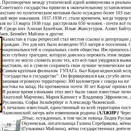
.
Противоречие между утопической идеей коммунизма и реальн
Советского государства привели к окончательному установлени
ахстане по политическим мотивам было осуждено более 103 тыс.
ей мере наказания. 1937-1938 гг. стали временем, когда террор
аля по 13 марта 1938 года расстреляли 650 человек - почти всё 
Р. Среди них Алихан Букейхан, Ильяс Жансугуров, Ахмет Байту
аев, Беимбет Майлин и другие.
Казахстан в годы репрессий стал местом ссылки и депортации
граждан. Это для них было возведено 953 лагеря и поселения.
национальностей и социальных слоёв общества. Им пришлось 
всю глубину трагедии, которую довелось пережить этим людя
ничто не могло сломить волю тех, кто всё-таки умудрялся выжи
выстояли, но и сумели сохранить свои лучшие человеческие кач
Самым крупным филиалом ГУЛАГа был Карагандинский испра
"государства в государстве".
Он формировался как сугубо авто
занимая огромную территорию: 300 километров с севера на юг 
востока на запад. На протяжении почти 30 лет Карлаг принял 
В разное время узниками этих мест были такие известные личн
Анатолий Марченко, Мария Капнист и Владимир Эфроимсон, 
Русланова, Софья Зильберберг и Александр Чижевский.
А печально известный, единственный на всей территории пост
Акмолинский лагерь жён изменников родины (
АЛЖИР
)!
Через
20тыс. осужденных, в том числе певица Лидия Руслан
Окуневская, писательница Галина Серебрякова, жёны
(Гульжамал Майлина), жёны государственных деятеле