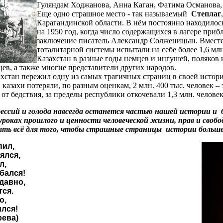
Гуляндам Ходжанова, Анна Каган, Фатима Османова, 
Еще одно страшное место
-
так называемый
Степлаг
Карагандинской области. В нём постоянно находилос
на 1950 год, когда число содержащихся в лагере приб
заключение писатель Александр Солженицын.
Вместе
тоталитарной системы испытали на себе более 1,6 мл
Казахстан в разные годы немцев и ингушей, поляков 
цев, а также многие представители других народов.
ахстан пережил одну из самых трагичных страниц в своей истори
казахи потеряли, по разным оценкам, 2 млн. 400 тыс. человек 
 от бедствия, за пределы республики откочевали 1,3 млн. человек
ессий и голода навсегда останется частью нашей истории 
уроках прошлого и ценности человеческой жизни, прав и своб
ать всё для того, чтобы страшные страницы истории больше 
пил,
ялся,
л,
бался!
давно,
тся.
о,
ился!
ва)