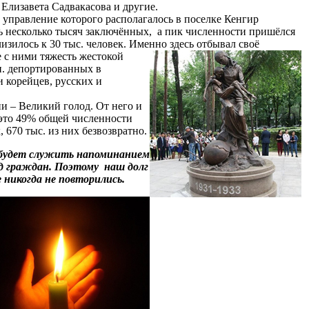
Елизавета Садвакасова и другие.
, управление которого располагалось в поселке Кенгир
ь несколько тысяч заключённых, а пик численности пришёлся
лизилось к 30 тыс. человек. Именно здесь отбывал своё
 с ними тяжесть жестокой
н. депортированных в
и корейцев, русских и
и – Великий голод. От него и
– это 49% общей численности
, 670 тыс. из них безвозвратно.
и будет служить напоминанием
од граждан. Поэтому наш долг
никогда не повторились.