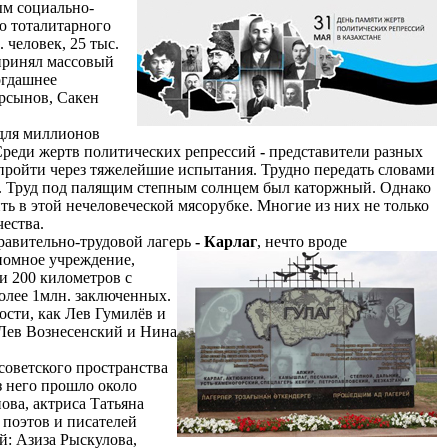
ым социально-
ю тоталитарного
 человек, 25 тыс.
 принял массовый
тогдашнее
рсынов, Сакен
 для миллионов
 Среди жертв политических репрессий
-
представители разных
пройти через тяжелейшие испытания. Трудно передать словами
м. Труд под палящим степным солнцем был каторжный. Однако
ть в этой нечеловеческой мясорубке. Многие из них не только
ества.
вительно-трудовой лагерь
-
Карлаг
, нечто вроде
номное учреждение,
и 200 километров с
более 1млн. заключенных.
ости, как Лев Гумилёв и
Лев Вознесенский и Нина
советского пространства
 него прошло около
ова, актриса Татьяна
 поэтов и писателей
й: Азиза Рыскулова,