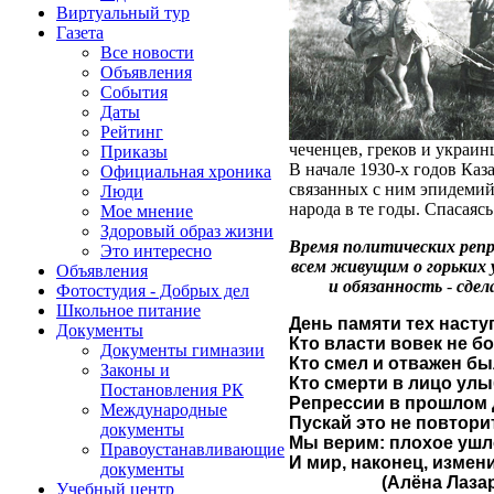
Виртуальный тур
Газета
Все новости
Объявления
События
Даты
Рейтинг
чеченцев, греков и украин
Приказы
В начале 1930-х годов Каз
Официальная хроника
связанных с ним эпидемий 
Люди
народа в те годы. Спасаясь
Мое мнение
Здоровый образ жизни
Время политических репр
Это интересно
всем живущим о горьких 
Объявления
и обязанность
-
сдел
Фотостудия - Добрых дел
Школьное питание
День памяти тех насту
Документы
Кто власти вовек не бо
Документы гимназии
Кто смел и отважен бы
Законы и
Кто смерти в лицо улы
Постановления РК
Репрессии в прошлом 
Международные
Пускай это не повтори
документы
Мы верим: плохое ушл
Правоустанавливающие
И мир, наконец, измен
документы
(Алёна Лазаре
Учебный центр