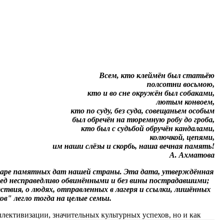
Всем, кто клеймён был статьёю
полсотни восьмою,
кто и во сне окружён был собаками,
лютым конвоем,
кто по суду, без суда, совещаньем особым
был обречён на тюремную робу до гроба,
кто был с судьбой обручён кандалами,
колючкой, цепями,
им наши слёзы и скорбь, наша вечная память!
А. Ахматова
ндаре памятных дат нашей страны. Эта дата, утверждённая
ред несправедливо обвинёнными и без вины пострадавшими;
дствия, о людях, отправленных в лагеря и ссылки, лишённых
в" легло тогда на целые семьи.
ллективизации, значительных культурных успехов, но и как