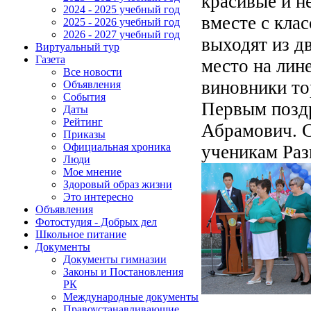
красивые и н
2024 - 2025 учебный год
вместе с кла
2025 - 2026 учебный год
2026 - 2027 учебный год
выходят из д
Виртуальный тур
Газета
место на лин
Все новости
виновники то
Объявления
События
Первым позд
Даты
Рейтинг
Абрамович. С
Приказы
Официальная хроника
ученикам Раз
Люди
Мое мнение
Здоровый образ жизни
Это интересно
Объявления
Фотостудия - Добрых дел
Школьное питание
Документы
Документы гимназии
Законы и Постановления
РК
Международные документы
Правоустанавливающие