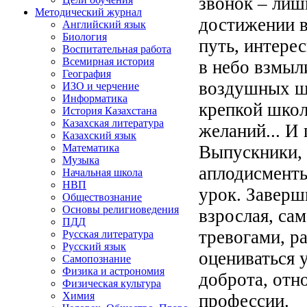
звонок – лиш
Методический журнал
достижении в
Английский язык
Биология
путь, интере
Воспитательная работа
Всемирная история
в небо взмыл
География
воздушных ш
ИЗО и черчение
Информатика
крепкой школ
История Казахстана
Казахская литература
желаний... И 
Казахский язык
Выпускники, 
Математика
Музыка
аплодисменты
Начальная школа
НВП
урок. Заверш
Обществознание
Основы религиоведения
взрослая, са
ПДД
тревогами, р
Русская литература
Русский язык
оцениваться 
Самопознание
Физика и астрономия
доброта, отн
Физическая культура
Химия
профессии.