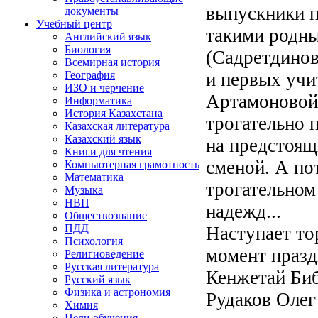
выпускники п
документы
Учебный центр
такими родн
Английский язык
Биология
(Садретдинов
Всемирная история
и первых учи
География
ИЗО и черчение
Артамоновой 
Информатика
История Казахстана
трогательно 
Казахская литература
Казахский язык
на предстоящ
Книги для чтения
сменой. А по
Компьютерная грамотность
Математика
трогательном
Музыка
НВП
надежд...
Обществознание
ПДД
Наступает т
Психология
момент празд
Религиоведение
Русская литература
Кенжетай Биб
Русский язык
Физика и астрономия
Рудаков Олег
Химия
Цели обучения