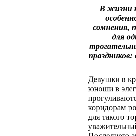
В жизни 
особенн
сомнения, 
для о
трогательны
праздников:
Девушки в кр
юноши в эле
прогуливаютс
коридорам р
для такого т
уважительный
Последнего з