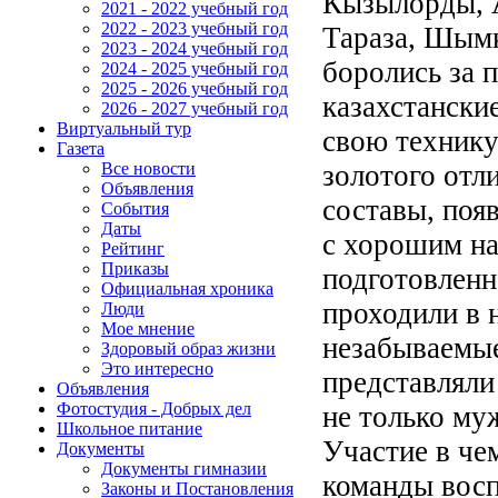
Кызылорды, 
2021 - 2022 учебный год
2022 - 2023 учебный год
Тараза, Шымк
2023 - 2024 учебный год
боролись за п
2024 - 2025 учебный год
2025 - 2026 учебный год
казахстански
2026 - 2027 учебный год
Виртуальный тур
свою технику
Газета
золотого отл
Все новости
Объявления
составы, поя
События
Даты
с хорошим на
Рейтинг
Приказы
подготовленн
Официальная хроника
проходили в 
Люди
Мое мнение
незабываемые
Здоровый образ жизни
Это интересно
представляли
Объявления
Фотостудия - Добрых дел
не только муж
Школьное питание
Участие в че
Документы
Документы гимназии
команды восп
Законы и Постановления