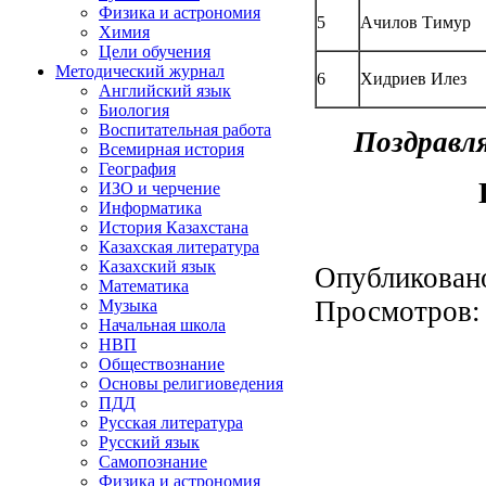
Физика и астрономия
5
Ачилов Тимур
Химия
Цели обучения
Методический журнал
6
Хидриев Илез
Английский язык
Биология
Воспитательная работа
Поздравля
Всемирная история
География
ИЗО и черчение
Информатика
История Казахстана
Казахская литература
Казахский язык
Опубликован
Математика
Просмотров
Музыка
Начальная школа
НВП
Обществознание
Основы религиоведения
ПДД
Русская литература
Русский язык
Самопознание
Физика и астрономия