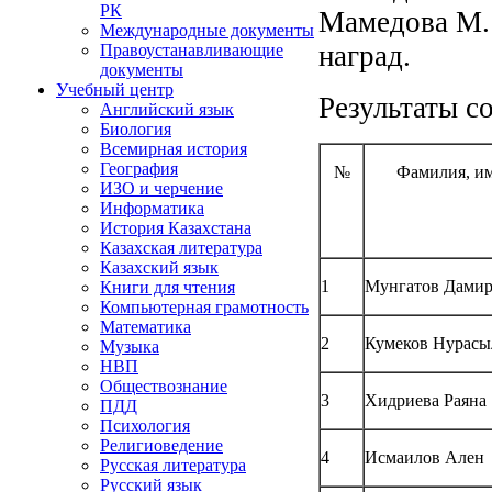
РК
Мамедова М.
Международные документы
наград.
Правоустанавливающие
документы
Учебный центр
Результаты с
Английский язык
Биология
Всемирная история
География
№
Фамилия, им
ИЗО и черчение
Информатика
История Казахстана
Казахская литература
Казахский язык
1
Мунгатов Дами
Книги для чтения
Компьютерная грамотность
Математика
2
Кумеков Нурасы
Музыка
НВП
Обществознание
3
Хидриева Раяна
ПДД
Психология
Религиоведение
4
Исмаилов Ален
Русская литература
Русский язык