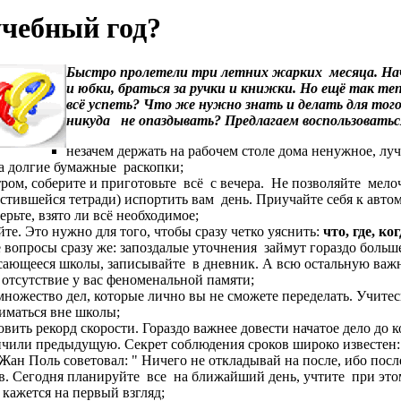
учебный год?
Быстро пролетели три летних жарких месяца. Нача
и юбки, браться за ручки и книжки. Но ещё так теп
всё успеть? Что же нужно знать и делать для тог
никуда не опаздывать? Предлагаем воспользоват
незачем держать на рабочем столе дома ненужное, лу
а долгие бумажные раскопки;
ром, соберите и приготовьте всё с вечера. Не позволяйте мело
стившейся тетради) испортить вам день. Приучайте себя к авто
ерьте, взято ли всё необходимое;
е. Это нужно для того, чтобы сразу четко уяснить:
что, где, ко
е вопросы сразу же: запоздалые уточнения займут гораздо больш
асающееся школы, записывайте в дневник. А всю остальную важ
отсутствие у вас феноменальной памяти;
множество дел, которые лично вы не сможете переделать. Учитес
ниматься вне школы;
вить рекорд скорости. Гораздо важнее довести начатое дело до к
ончили предыдущую. Секрет соблюдения сроков широко известен: 
ан Поль советовал: " Ничего не откладывай на после, ибо после 
ев. Сегодня планируйте все на ближайший день, учтите при этом
 кажется на первый взгляд;