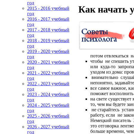
год
Как начать 
2015 - 2016 учебный
год
2016 - 2017 учебный
год
2017 - 2018 учебный
год
2018 - 2019 учебный
год
2019 - 2020 учебный
потом отвлекаться н
год
чтобы не спешить ут
2020 - 2021 учебный
или куда-то запропа
год
уходом из дома: пров
2021 - 2022 учебный
внимательно слушайт
год
непонятно, задавайт
2022 - 2023 учебный
все самое важное, к
год
поможет восполнить 
2023 - 2024 учебный
на свете существует 
год
то, чем вы будете за
2024 - 2025 учебный
не старайтесь устано
год
работу, если не зак
2025 - 2026 учебный
Немецкий писатель Ж
год
это отговорка лентя
2026 - 2027 учебный
больше времени, чем
год