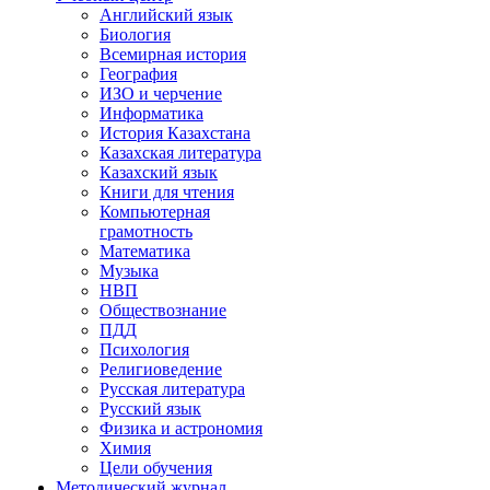
Английский язык
Биология
Всемирная история
География
ИЗО и черчение
Информатика
История Казахстана
Казахская литература
Казахский язык
Книги для чтения
Компьютерная
грамотность
Математика
Музыка
НВП
Обществознание
ПДД
Психология
Религиоведение
Русская литература
Русский язык
Физика и астрономия
Химия
Цели обучения
Методический журнал