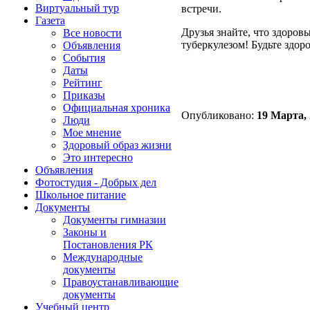
Виртуальный тур
встречи.
Газета
Друзья знайте, что здоров
Все новости
туберкулезом! Будьте здор
Объявления
События
Даты
Рейтинг
Приказы
Официальная хроника
Опубликовано:
19 Марта, 
Люди
Мое мнение
Здоровый образ жизни
Это интересно
Объявления
Фотостудия - Добрых дел
Школьное питание
Документы
Документы гимназии
Законы и
Постановления РК
Международные
документы
Правоустанавливающие
документы
Учебный центр