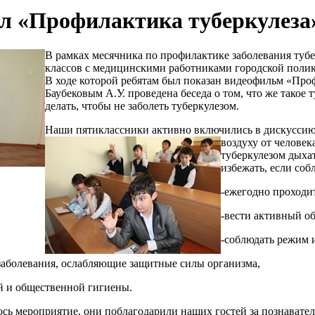
л «Профилактика туберкулеза
В рамках месячника по профилактике заболевания тубе
классов с медицинскими работниками городской полик
В ходе которой ребятам был показан видеофильм «Про
Баубековым А.У. проведена беседа о том, что же такое 
делать, чтобы не заболеть туберкулезом.
Наши пятиклассники активно включились в дискуссию с
воздуху от человек
туберкулезом дыха
избежать, если со
-ежегодно проходи
-вести активный об
-соблюдать режим 
 заболевания, ослабляющие защитные силы организма,
й и общественной гигиены.
сь мероприятие, они поблагодарили наших гостей за познават