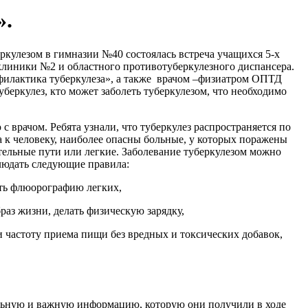
».
ркулезом в гимназии №40 состоялась встреча учащихся 5-х
линики №2 и областного противотуберкулезного диспансера.
филактика туберкулеза», а также врачом –физиатром ОПТД
туберкулез, кто может заболеть туберкулезом, что необходимо
 врачом. Ребята узнали, что туберкулез распространяется по
а к человеку, наиболее опасны больные, у которых
поражены
тельные пути или легкие. Заболевание туберкулезом можно
блюдать следующие правила:
ть флюорографию легких,
раз жизни, делать физическую зарядку,
и частоту приема пищи без вредных и токсических добавок,
ельную и важную информацию, которую они получили в ходе