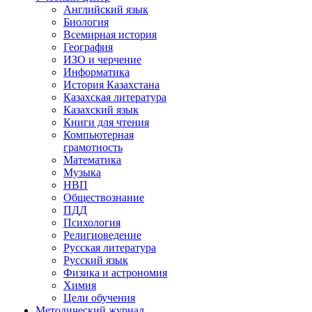
Английский язык
Биология
Всемирная история
География
ИЗО и черчение
Информатика
История Казахстана
Казахская литература
Казахский язык
Книги для чтения
Компьютерная
грамотность
Математика
Музыка
НВП
Обществознание
ПДД
Психология
Религиоведение
Русская литература
Русский язык
Физика и астрономия
Химия
Цели обучения
Методический журнал