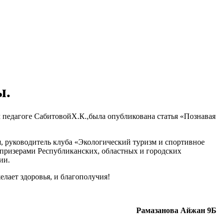
ы.
м педагоге СабитовойХ.К.,была опубликована статья «Познавая
, руководитель клуба «Экологический туризм и спортивное
призерами Республиканских, областных и городских
ии.
лает здоровья, и благополучия!
Рамазанова Айжан 9Б