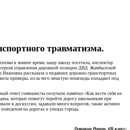
нспортного травматизма.
тизма в зимнее время, нашу школу посетила, инспектор
контроля управления дорожной полиции ДВД Жамбылской
на Ивановна рассказала о недавних дорожно-транспортных
вела примеры, из-за чего зачастую пешеходы попадают под
ный ответ гимназисты получали памятки «Как вести себя на
щика, которые помогут перейти дорогу школьникам при
али в дискуссии, задавали много вопросов, также активно
поведения на дорогах и улицах города.
Левыкин Роман, 6В класс.