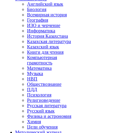
Английский язык
Биология
Всемирная история
География
ИЗО и черчение
Информатика
История Казахстана
Казахская литература
Казахский язык
Книги для чтения
Компьютерная
грамотность
Математика
Музыка
НВП
Обществознание
ПДД
Психология
Религиоведение
Русская литература
Русский язык
Физика и астрономия
Химия
Цели обучения
Методический журнал