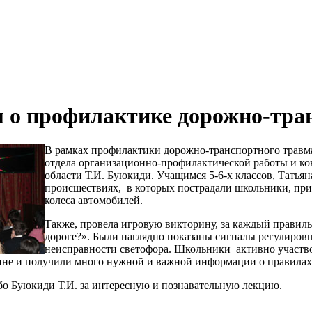
 о профилактике дорожно-тра
В рамках профилактики дорожно-транспортного травма
отдела организационно-профилактической работы и 
области Т.И. Буюкиди. Учащимся 5-6-х классов, Татья
происшествиях, в которых пострадали школьники, при
колеса автомобилей.
Также, провела игровую викторину, за каждый правиль
дороге?». Были наглядно показаны сигналы регулиров
неисправности светофора. Школьники активно участвов
ине и получили много нужной и важной информации о правилах 
ибо Буюкиди Т.И. за интересную и познавательную лекцию.