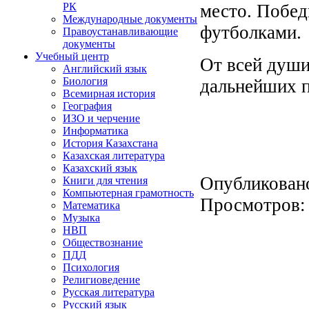
место. Побед
РК
Международные документы
футболками.
Правоустанавливающие
документы
Учебный центр
От всей души
Английский язык
Биология
дальнейших 
Всемирная история
География
ИЗО и черчение
Информатика
История Казахстана
Казахская литература
Казахский язык
Опубликован
Книги для чтения
Компьютерная грамотность
Просмотров
Математика
Музыка
НВП
Обществознание
ПДД
Психология
Религиоведение
Русская литература
Русский язык