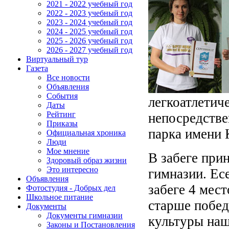
2021 - 2022 учебный год
2022 - 2023 учебный год
2023 - 2024 учебный год
2024 - 2025 учебный год
2025 - 2026 учебный год
2026 - 2027 учебный год
Виртуальный тур
Газета
Все новости
Объявления
События
легкоатлетич
Даты
Рейтинг
непосредстве
Приказы
парка имени 
Официальная хроника
Люди
Мое мнение
В забеге при
Здоровый образ жизни
Это интересно
гимназии. Есе
Объявления
забеге 4 мест
Фотостудия - Добрых дел
Школьное питание
старше побед
Документы
Документы гимназии
культуры наш
Законы и Постановления