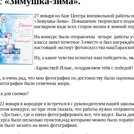
 «Зимушка-зима».
27 января на базе Центра внешкольной работы 
«Зимушка-Зима». Повышение творческого подход
наглядном виде всех сторон жизни в зимний пер
На конкурс были отправлены четыре работы уч
класса занял почетное 3-еместо и был награжд
настоящий эксперт фотоискусства нашТаразск
Ну, а какие чувства испытал наш победитель, м
-Здравствуй Ильяс, поздравляем тебя с победой
, я очень рад, что мои фотографии по достоинству были оценены.
 фотографии были отмечены жюри.
а для съемки?
 22 января в коридоре я встретился с руководителем нашей школ
том конкурсе, но при этом сказала, что работы нужно отправить з
 «Достык», где и начал фотографировать все, что видел. Была 
курса было несколько пунктов,над которыми можно было поработ
ои было заснято на моих фотографиях.