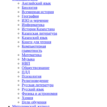
Английский язык
Биология
Всемирная история
География
ИЗО и черчение
Информатика
История Казахстана
Казахская литература
Казахский язык
Книги для чтения
Компьютерная
грамотность
Математика
Музыка
НВП
Обществознание
ПДД
Психология
Религиоведение
Русская литература
Русский язык
Физика и астрономия
Химия
Цели обучения
Методический журнал