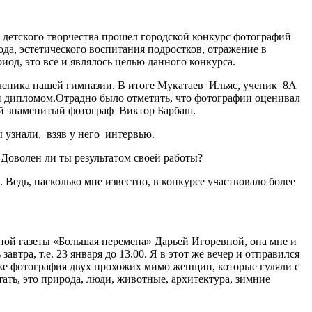
и детского творчества прошел городской конкурс фотографий
а, эстетического воспитания подростков, отражение в
иод, это все и являлось целью данного конкурса.
еника нашей гимназии. В итоге Мукатаев Ильяс, ученик 8А
ён дипломом.Отрадно было отметить, что фотографии оценивал
ий знаменитый фотограф Виктор Барбаш.
ы узнали, взяв у него интервью.
! Доволен ли ты результатом своей работы?
 Ведь, насколько мне известно, в конкурсе участвовало более
ьной газеты «Большая перемена» Дарьей Игоревной, она мне и
автра, т.е. 23 января до 13.00. Я в этот же вечер и отправился
даже фотография двух прохожих мимо женщин, которые гуляли с
ать, это природа, люди, животные, архитектура, зимние