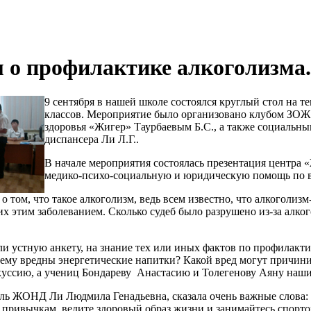
 о профилактике алкоголизма.
9 сентября в нашей школе состоялся круглый стол на 
классов. Мероприятие было организовано клубом ЗОЖ
здоровья «Жигер» Таурбаевым Б.С., а также социальн
диспансера Ли Л.Г..
В начале мероприятия состоялась презентация центра
медико-психо-социальную и юридическую помощь по во
 о том, что такое алкоголизм, ведь всем известно, что алкоголи
 этим заболеванием. Сколько судеб было разрушено из-за алкого
 устную анкету, на знание тех или иных фактов по профилактик
ему вредны энергетические напитки? Какой вред могут причинит
уссию, а учениц Бондареву Анастасию и Толегенову Аяну наш
ль ЖОНД Ли Людмила Генадьевна, сказала очень важные слова: «
 привычкам, ведите здоровый образ жизни и занимайтесь спорто