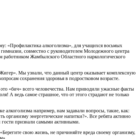
тему: «Профилактика алкоголизма», для учащихся восьмых
 гимназии, совместно с руководителем Молодежного центра
ым работником Жамбылского Областного наркологического
 «Жигер». Мы узнали, что данный центр оказывает комплексную
просам сохранения здоровья в подростковом возрасте.
зм-это «бич» всего человечества. Нам приводили ужасные факты
ля! А ведь самое страшное, что от этого страдают не только
е алкоголизма например, нам задавали вопросы, такие, как:
ь организму энергетические напитки?». Все ребята активно
и гости признали самыми активными.
Берегите свою жизнь, не причиняйте вреда своему организму,
м».