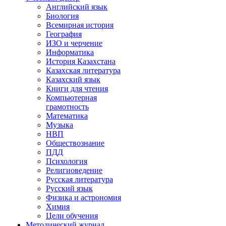
Английский язык
Биология
Всемирная история
География
ИЗО и черчение
Информатика
История Казахстана
Казахская литература
Казахский язык
Книги для чтения
Компьютерная
грамотность
Математика
Музыка
НВП
Обществознание
ПДД
Психология
Религиоведение
Русская литература
Русский язык
Физика и астрономия
Химия
Цели обучения
Методический журнал