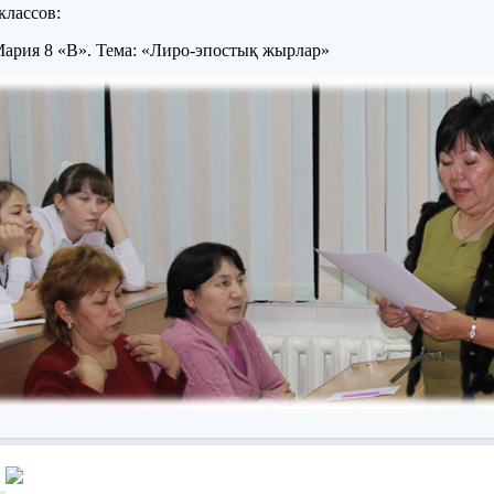
классов:
Мария 8 «В». Тема: «Лиро-эпостық жырлар»