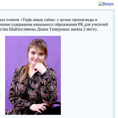
х планов «Уздік ашық сабақ» с целью пропаганды и
ения содержания начального образования РК для учителей
сства Шайхеслямова Диана Тимуровна заняла 2 место.