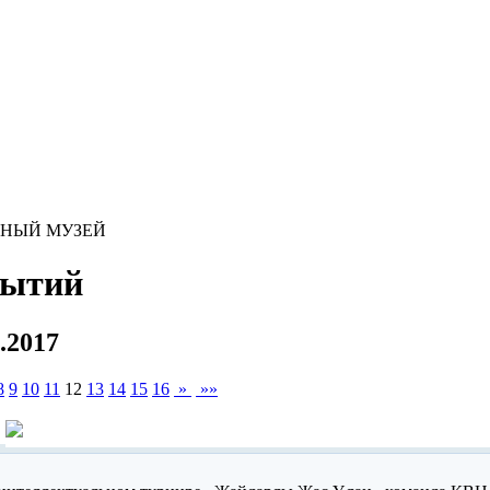
ЬНЫЙ МУЗЕЙ
бытий
8.2017
8
9
10
11
12
13
14
15
16
»
»»