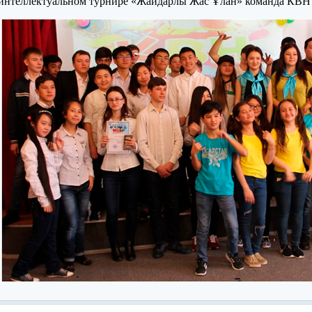
интеллектуальном турнире «Жайдарлы Жас Ұлан» команда КВН 