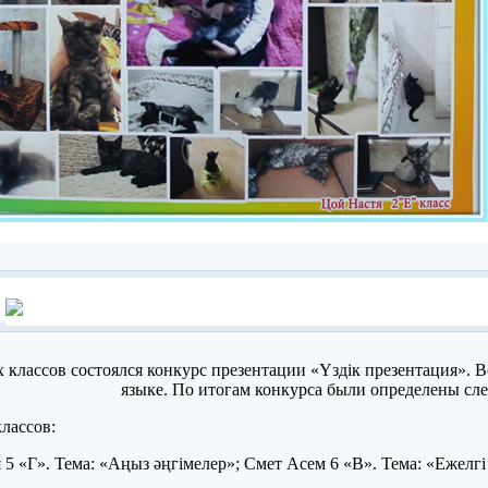
х классов состоялся конкурс презентации «Үздік презентация». 
языке. По итогам конкурса были определены сл
лассов:
 5 «Г». Тема: «Аңыз әңгімелер»; Смет Асем 6 «В». Тема: «Ежелгі 