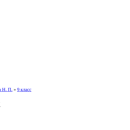
 Н. П.
»
9 класс
к