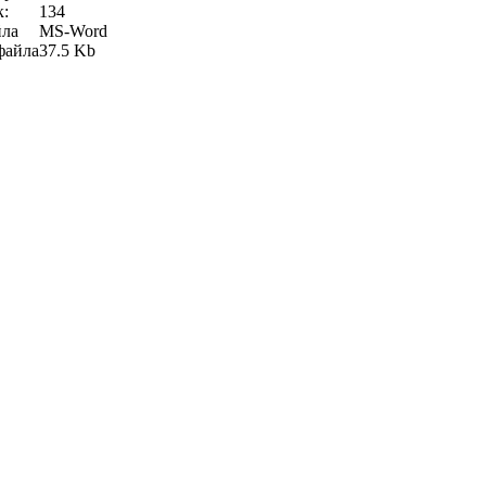
к:
134
йла
MS-Word
файла
37.5 Kb