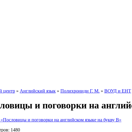
й центр
»
Английский язык
»
Полихрониди Г. М.
»
ВОУД и ЕНТ
ловицы и поговорки на англий
 «Пословицы и поговорки на английском языке на букву B»
ров:
1480