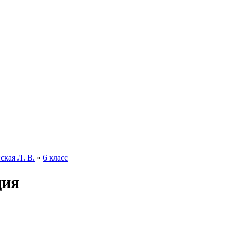
кая Л. В.
»
6 класс
ция