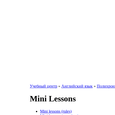
Учебный центр
»
Английский язык
»
Полихрони
Mini Lessons
Mini lessons (rules)