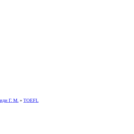
ди Г. М.
»
TOEFL