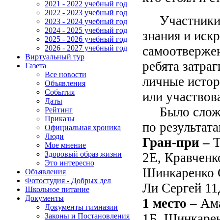
2021 - 2022 учебный год
2022 - 2023 учебный год
Участники к
2023 - 2024 учебный год
2024 - 2025 учебный год
знания и иск
2025 - 2026 учебный год
самоотвержен
2026 - 2027 учебный год
Виртуальный тур
ребята затраг
Газета
Все новости
личные истор
Объявления
События
или участвов
Даты
Было сложно 
Рейтинг
Приказы
по результат
Официальная хроника
Люди
Гран-при –
Т
Мое мнение
Здоровый образ жизни
2Е, Кравченк
Это интересно
Шинкаренко 
Объявления
Фотостудия - Добрых дел
Ли Сергей 11
Школьное питание
Документы
1 место –
Ам
Документы гимназии
1Б, Шинкаре
Законы и Постановления