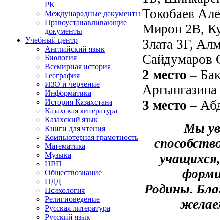
РК
Токобаев Але
Международные документы
Правоустанавливающие
Мирон 2В, Ку
документы
Учебный центр
Злата 3Г, Ал
Английский язык
Сайдумаров 
Биология
Всемирная история
2 место –
Бак
География
ИЗО и черчение
Аргынгазина
Информатика
3 место –
Абд
История Казахстана
Казахская литература
Казахский язык
Мы ув
Книги для чтения
Компьютерная грамотность
способств
Математика
Музыка
учащихся,
НВП
форми
Обществознание
ПДД
Родины. Бла
Психология
Религиоведение
желаем
Русская литература
Русский язык