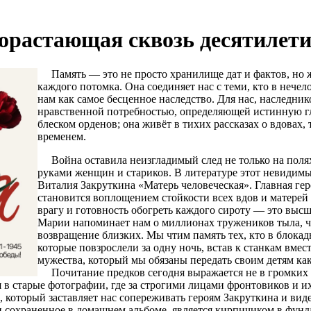
орастающая сквозь десятилети
Память — это не просто хранилище дат и фактов, но жи
каждого потомка. Она соединяет нас с теми, кто в нечел
нам как самое бесценное наследство. Для нас, наследни
нравственной потребностью, определяющей истинную гл
блеском орденов; она живёт в тихих рассказах о вдовах,
временем.
Война оставила неизгладимый след не только на полях 
руками женщин и стариков. В литературе этот невидимы
Виталия Закруткина «Матерь человеческая». Главная ге
становится воплощением стойкости всех вдов и матерей 
врагу и готовность обогреть каждого сироту — это выс
Марии напоминает нам о миллионах тружеников тыла, ч
возвращение близких. Мы чтим память тех, кто в блокад
которые повзрослели за одну ночь, встав к станкам вме
мужества, который мы обязаны передать своим детям ка
Почитание предков сегодня выражается не в громких 
 в старые фотографии, где за строгими лицами фронтовиков и и
 который заставляет нас сопереживать героям Закруткина и виде
и сохраненное в домашнем альбоме, является кирпичиком в фун