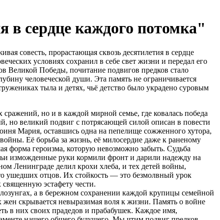
я в сердце каждого потомка"
вая совесть, прорастающая сквозь десятилетия в сердце
овеческих условиях сохранил в себе свет жизни и передал его
ков Великой Победы, почитание подвигов предков стало
убину человеческой души. Эта память не ограничивается
 тружениках тыла и детях, чьё детство было украдено суровым
сражений, но и в каждой мирной семье, где ковалась победа
й, но великий подвиг с потрясающей силой описан в повести
роиня Мария, оставшись одна на пепелище сожженного хутора,
войны. Её борьба за жизнь, её милосердие даже к раненому
шая форма героизма, которую невозможно забыть. Судьба
ьи изможденные руки кормили фронт и дарили надежду на
ном Ленинграде делил крохи хлеба, и тех детей войны,
сто ушедших отцов. Их стойкость — это безмолвный урок
к священную эстафету чести.
лозунгах, а в бережном сохранении каждой крупицы семейной
х жен скрывается невыразимая воля к жизни. Память о войне
ть в них своих прадедов и прабабушек. Каждое имя,
даменте нашего общего будущего. Мы чтим подвиг предков,