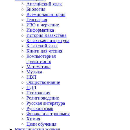
Английский язык
Биология
Всемирная история
География
ИЗО и черчение
Информатика
История Казахстана
Казахская литература
Казахский язык
Книги для чтения
Компьютерная
грамотность
Математика
Музыка
НВП
Обществознание
ПДД
Психология
Религиоведение
Русская литература
Русский язык
Физика и астрономия
Химия
Цели обучения
Методический журнал