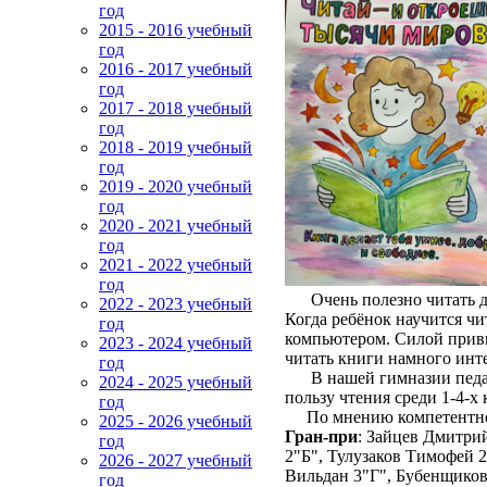
год
2015 - 2016 учебный
год
2016 - 2017 учебный
год
2017 - 2018 учебный
год
2018 - 2019 учебный
год
2019 - 2020 учебный
год
2020 - 2021 учебный
год
2021 - 2022 учебный
год
Очень полезно читать дет
2022 - 2023 учебный
Когда ребёнок научится чи
год
компьютером. Силой приви
2023 - 2024 учебный
читать книги намного инте
год
В нашей гимназии педаго
2024 - 2025 учебный
пользу чтения среди 1-4-х
год
По мнению компетентног
2025 - 2026 учебный
Гран-при
: Зайцев Дмитри
год
2"Б", Тулузаков Тимофей 
2026 - 2027 учебный
Вильдан 3"Г", Бубенщиков
год