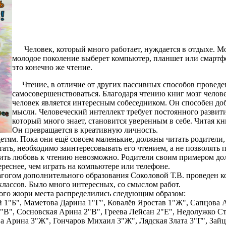
Человек, который много работает, нуждается в отдыхе. Мож
молодое поколение выберет компьютер, планшет или смартфо
это конечно же чтение.
Чтение, в отличие от других пассивных способов проведени
самосовершенствоваться. Благодаря чтению книг мозг челов
человек является интересным собеседником. Он способен доб
мысли. Человеческий интеллект требует постоянного развити
который много знает, становится уверенным в себе. Читая кн
Он превращается в креативную личность.
ям. Пока они ещё совсем маленькие, должны читать родители, а
тать, необходимо заинтересовывать его чтением, а не позволять 
ть любовь к чтению невозможно. Родители своим примером дол
реснее, чем играть на компьютере или телефоне.
гом дополнительного образования Соколовой Т.В. проведен ко
 классов. Было много интересных, со смыслом работ.
о жюри места распределились следующим образом:
й 1"Б", Маметова Дарина 1"Г", Ковалёв Яростав 1"Ж", Сапцова
2"В", Сосновская Арина 2"В", Греева Лейсан 2"Е", Недолужко С
а Арина 3"Ж", Гончаров Михаил 3"Ж", Лядская Злата 3"Г", Зайц