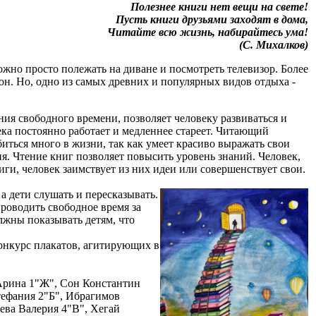
Полезнее книги нет вещи на свете!
Пусть книги друзьями заходят в дома,
Читайте всю жизнь, набирайтесь ума!
(С. Михалков)
но просто полежать на диване и посмотреть телевизор. Более
н. Но, одно из самых древних и популярных видов отдыха -
я свободного времени, позволяет человеку развиваться и
ека постоянно работает и медленнее стареет. Читающий
иться много в жизни, так как умеет красиво выражать свои
я. Чтение книг позволяет повысить уровень знаний. Человек,
иги, человек заимствует из них идеи или совершенствует свои.
 дети слушать и пересказывать.
проводить свободное время за
жны показывать детям, что
нкурс плакатов, агитирующих в
 Арина 1"Ж", Сон Константин
тефания 2"Б", Ибрагимов
ева Валерия 4"В", Хегай