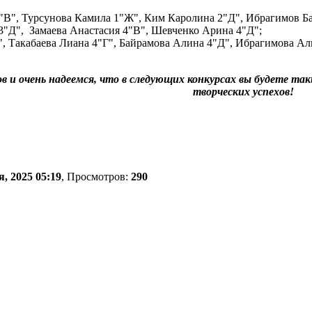
"В", Турсунова Камила 1"Ж", Ким Каролина 2"Д", Ибрагимов Б
3"Д", Замаева Анастасия 4"В", Шевченко Арина 4"Д";
 Такабаева Лиана 4"Г", Байрамова Алина 4"Д", Ибрагимова Ал
в и очень надеемся, что в следующих конкурсах вы будете 
творческих успехов!
, 2025 05:19
, Просмотров:
290