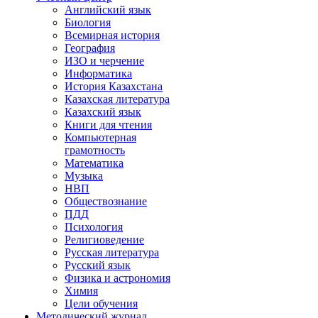
Английский язык
Биология
Всемирная история
География
ИЗО и черчение
Информатика
История Казахстана
Казахская литература
Казахский язык
Книги для чтения
Компьютерная
грамотность
Математика
Музыка
НВП
Обществознание
ПДД
Психология
Религиоведение
Русская литература
Русский язык
Физика и астрономия
Химия
Цели обучения
Методический журнал