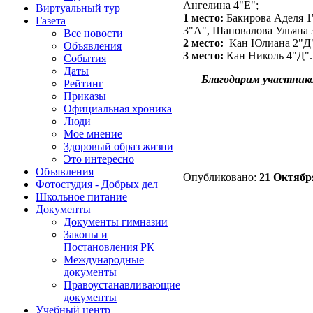
Ангелина 4"Е";
Виртуальный тур
1 место:
Бакирова Аделя 1
Газета
3"А", Шаповалова Ульяна 
Все новости
2 место:
Кан Юлиана 2"Д",
Объявления
3 место:
Кан Николь 4"Д".
События
Даты
Благодарим участнико
Рейтинг
Приказы
Официальная хроника
Люди
Мое мнение
Здоровый образ жизни
Это интересно
Объявления
Опубликовано:
21 Октября
Фотостудия - Добрых дел
Школьное питание
Документы
Документы гимназии
Законы и
Постановления РК
Международные
документы
Правоустанавливающие
документы
Учебный центр