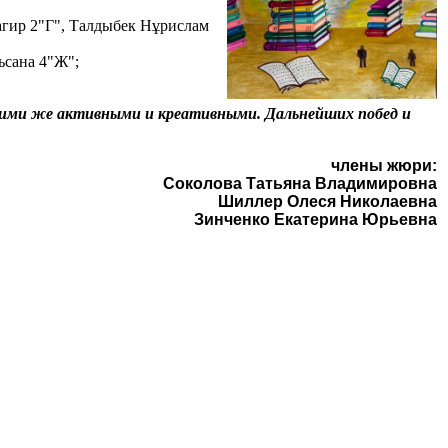
агир 2"Г", Талдыбек Нұрислам
ьсана 4"Ж";
такими же активными и креативными. Дальнейших побед и
члены жюри:
Соколова Татьяна Владимировна
Шиллер Олеся Николаевна
Зинченко Екатерина Юрьевна