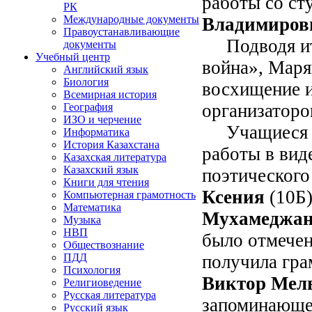
работы со ст
РК
Международные документы
Владимиров
Правоустанавливающие
Подводя ито
документы
Учебный центр
война», Маря
Английский язык
Биология
восхищение и
Всемирная история
организаторо
География
ИЗО и черчение
Учащиеся
Информатика
История Казахстана
работы в вид
Казахская литература
Казахский язык
поэтического
Книги для чтения
Ксения
(10Б
Компьютерная грамотность
Математика
Мухамеджан
Музыка
НВП
было отмечен
Обществознание
получила гра
ПДД
Психология
Виктор
Мел
Религиоведение
Русская литература
запоминающе
Русский язык