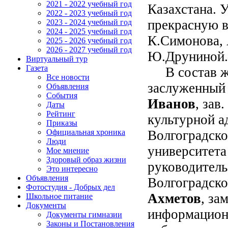
2021 - 2022 учебный год
Казахстана. 
2022 - 2023 учебный год
прекрасную 
2023 - 2024 учебный год
2024 - 2025 учебный год
К.Симонова,
2025 - 2026 учебный год
2026 - 2027 учебный год
Ю.Друниной.
Виртуальный тур
Газета
В состав жю
Все новости
заслуженный 
Объявления
События
Иванов
,
зав.
Даты
Рейтинг
культурной а
Приказы
Волгоградско
Официальная хроника
Люди
университет
Мое мнение
Здоровый образ жизни
руководитель
Это интересно
Объявления
Волгоградско
Фотостудия - Добрых дел
Ахметов
, за
Школьное питание
Документы
информацион
Документы гимназии
Законы и Постановления