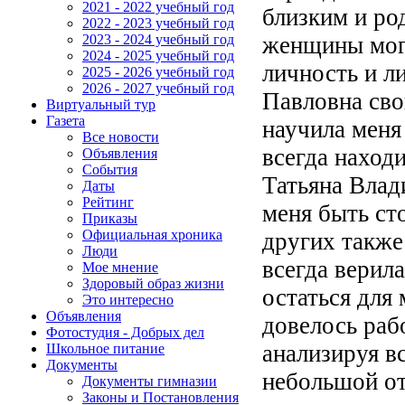
2021 - 2022 учебный год
близким и ро
2022 - 2023 учебный год
женщины могу
2023 - 2024 учебный год
2024 - 2025 учебный год
личность и л
2025 - 2026 учебный год
2026 - 2027 учебный год
Павловна св
Виртуальный тур
Газета
научила меня
Все новости
всегда наход
Объявления
События
Татьяна Влад
Даты
Рейтинг
меня быть ст
Приказы
Официальная хроника
других также 
Люди
всегда верил
Мое мнение
Здоровый образ жизни
остаться для
Это интересно
Объявления
довелось рабо
Фотостудия - Добрых дел
анализируя в
Школьное питание
Документы
небольшой от
Документы гимназии
Законы и Постановления