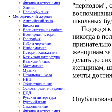
Физика и астрономия
"периодом", 
Химия
воспоминания
Цели обучения
Методический журнал
школьных бу
Английский язык
Биология
Подводя к за
Воспитательная работа
Всемирная история
никогда в по
География
признательно
ИЗО и черчение
Информатика
женщинам за 
История Казахстана
Казахская литература
делать до си
Казахский язык
женщинам, шк
Математика
Музыка
мечты дости
Начальная школа
НВП
Обществознание
Основы религиоведения
ПДД
Опубликован
Русская литература
Русский язык
Самопознание
Физика и астрономия