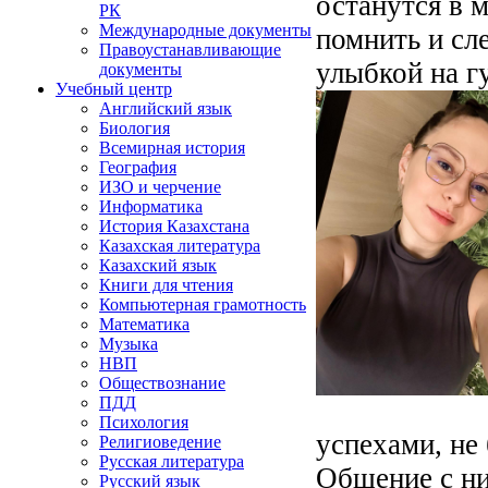
останутся в м
РК
Международные документы
помнить и сл
Правоустанавливающие
улыбкой на г
документы
Учебный центр
Английский язык
Биология
Всемирная история
География
ИЗО и черчение
Информатика
История Казахстана
Казахская литература
Казахский язык
Книги для чтения
Компьютерная грамотность
Математика
Музыка
НВП
Обществознание
ПДД
Психология
успехами, не
Религиоведение
Русская литература
Общение с ни
Русский язык