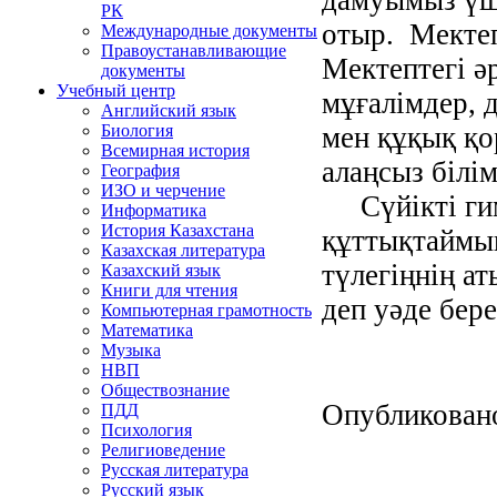
РК
отыр. Мектеп
Международные документы
Правоустанавливающие
Мектептегі ә
документы
Учебный центр
мұғалімдер, 
Английский язык
мен құқық қо
Биология
Всемирная история
алаңсыз білі
География
ИЗО и черчение
Сүйікті гим
Информатика
История Казахстана
құттықтаймын
Казахская литература
түлегіңнің а
Казахский язык
Книги для чтения
деп уәде бере
Компьютерная грамотность
Математика
Музыка
НВП
Обществознание
Опубликован
ПДД
Психология
Религиоведение
Русская литература
Русский язык