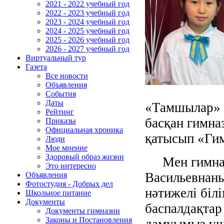
2021 - 2022 учебный год
2022 - 2023 учебный год
2023 - 2024 учебный год
2024 - 2025 учебный год
2025 - 2026 учебный год
2026 - 2027 учебный год
Виртуальный тур
Газета
Все новости
Объявления
События
Даты
«Тамшылар» в
Рейтинг
басқан гимна
Приказы
Официальная хроника
қатысып «Ги
Люди
Мое мнение
Здоровый образ жизни
Мен гимнази
Это интересно
Васильевнаны
Объявления
Фотостудия - Добрых дел
нәтижелі біл
Школьное питание
Документы
баспалдақта
Документы гимназии
Законы и Постановления
дамуымыз үш