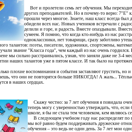
Вот и пролетели семь лет обучения. Мы переходим 
других преподавателей. Но я почему-то верю: 7"Е" кл
прошли через многое. Знаете, наш класс всегда был 
обидели всех нас. Новых учеников встречали с радос
делили и горе, и радость. Вместе опаздывали. Вмест
сумеем. Я помню, что когда кто-нибудь из нас расстр
одноклассники, нет товарищи, сразу заботливо утеш
о талантов: поэты, писатели, художники, спортсмены, математ
учали звание "Класса года", чем каждый из нас очень гордился.
ене мы сильно расстраивались, узнав, что заняли даже не 3-4 ме
тии наших талантов уже в пятом классе. И так было на протяже
лько плохие воспоминания и события заставляют грустить, но и
наешь, что они не повторятся больше НИКОГДА! А жаль... Тёпл
утся в наших сердцах.
Скажу честно: за 7 лет обучения я повидала очень
теперь могу с уверенностью утверждать, что, если б
школе, я бы не стала тем человеком, кем являюсь се
В следующем учебном году нас распределят по п
мы всё равно будем поддерживать дружеские отноше
обучения – это ведь не один день. За 7 лет мои од