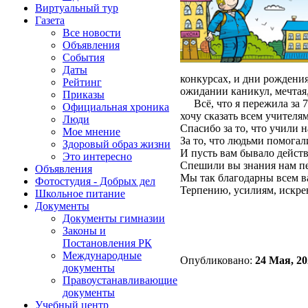
Виртуальный тур
Газета
Все новости
Объявления
События
Даты
конкурсах, и дни рождения
Рейтинг
ожидании каникул, мечтая,
Приказы
Всё, что я пережила за 7л
Официальная хроника
хочу сказать всем учителя
Люди
Спасибо за то, что учили н
Мое мнение
За то, что людьми помогал
Здоровый образ жизни
И пусть вам бывало действ
Это интересно
Спешили вы знания нам пе
Объявления
Мы так благодарны всем в
Фотостудия - Добрых дел
Терпению, усилиям, искре
Школьное питание
Документы
Документы гимназии
Законы и
Постановления РК
Международные
Опубликовано:
24 Мая, 20
документы
Правоустанавливающие
документы
Учебный центр