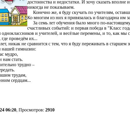
достоинства и недостатки. И хочу сказать вполне и
никогда не показываем.
Конечно же, я буду скучать по учителям, оставши
Ко многим из них я привязалась и благодарна им з
За семь лет обучения было много по-настоящему
счастливых событий: и первая победа в "Класс год
 одноклассников и учителей, и весёлые перемены, и то, как мы 
 где проведём их...
ет, никак не сравнится с тем, что я буду переживать в старшем 
м нашей гимназии:
ас мудро,
и нам стать.
ительно трудно –
редать.
ашим трудам,
нним сердцам...
24 06:20
, Просмотров:
2910