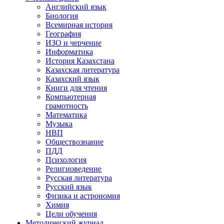
Английский язык
Биология
Всемирная история
География
ИЗО и черчение
Информатика
История Казахстана
Казахская литература
Казахский язык
Книги для чтения
Компьютерная
грамотность
Математика
Музыка
НВП
Обществознание
ПДД
Психология
Религиоведение
Русская литература
Русский язык
Физика и астрономия
Химия
Цели обучения
Методический журнал