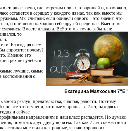
в старшее звено, где встретим новых товарищей и, возможно,
асс останется в сердцах у каждого из нас, так как вместе мы
дружным. Мы считали: если обидели одного – это значит, что
тью, и они легко находили себе друзей среди нас. Вместе мы
е смеялись. Вместе плакали.
Всё это мы точно забыть не
аивался, то
али.
ики. Благодаря всем
 Вы спросите: почему?
сто. Именно это
нии трёх лет учёбы в
 самые лучшие, самые
ые воспоминания о
Екатерина Малхосьян 7"Е"
 много разлук, предательства, счастья, радости.
Поэтому
ы не все эти ступени, которые я прошла за 7лет, находясь в
годня и сейчас.
рофильным направлениям и наш класс распадётся. Но думаю:
ния, помогать друг другу во всём. Так как 7 лет совместного
ноклассники мне стали как родные, я знаю хорошо их