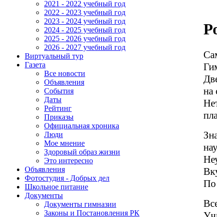
2021 - 2022 учебный год
2022 - 2023 учебный год
2023 - 2024 учебный год
Р
2024 - 2025 учебный год
2025 - 2026 учебный год
2026 - 2027 учебный год
Са
Виртуальный тур
Газета
Ги
Все новости
Дв
Объявления
на 
События
Даты
Не
Рейтинг
пл
Приказы
Официальная хроника
Зна
Люди
Мое мнение
нау
Здоровый образ жизни
Не
Это интересно
Объявления
Вк
Фотостудия - Добрых дел
По
Школьное питание
Документы
Вс
Документы гимназии
Законы и Постановления РК
Уч