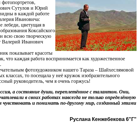
 фотопортретов,
нович Сутулов и Юрий
видны в каждой работе
алерия Ивановича:
 лебеди, цветущая в
 образования Коксайского
Он всю свою творческую
ду Валерий Иванович
ик показывает красоты
так, что каждая работа воспринимается как художественное
.
чательным фотохудожником нашего Тараза – Шайхеслямовой
х классах, то посещала у неё кружок изобразительного
сный руководитель, чем я очень горжусь!
сия, а состояние души, переплетённое с талантом. Они,
чатлевали в своих работах навсегда не только определённую
ем чувствовать и понимать по-другому мир, созданный этими
Руслана Кенжебекова 6"Г"