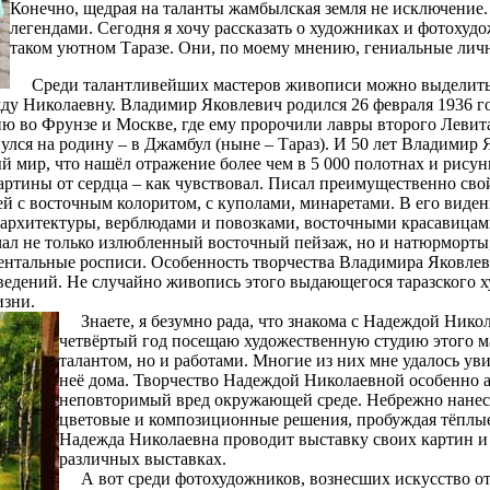
Конечно, щедрая на таланты жамбылская земля не исключение.
легендами. Сегодня я хочу рассказать о художниках и фотохуд
таком уютном Таразе. Они, по моему мнению, гениальные личн
Среди талантливейших мастеров живописи можно выделить
ду Николаевну. Владимир Яковлевич родился 26 февраля 1936 го
ю во Фрунзе и Москве, где ему пророчили лавры второго Левита
лся на родину – в Джамбул (ныне – Тараз). И 50 лет Владимир 
й мир, что нашёл отражение более чем в 5 000 полотнах и рисун
картины от сердца – как чувствовал. Писал преимущественно св
жей с восточным колоритом, с куполами, минаретами. В его виден
архитектуры, верблюдами и повозками, восточными красавицам
ал не только излюбленный восточный пейзаж, но и натюрморты,
нтальные росписи. Особенность творчества Владимира Яковлев
ведений. Не случайно живопись этого выдающегося таразского 
изни.
Знаете, я безумно рада, что знакома с Надеждой Нико
четвёртый год посещаю художественную студию этого ма
талантом, но и работами. Многие из них мне удалось уви
неё дома. Творчество Надеждой Николаевной особенно а
неповторимый вред окружающей среде. Небрежно нанес
цветовые и композиционные решения, пробуждая тёплые 
Надежда Николаевна проводит выставку своих картин и
различных выставках.
А вот среди фотохудожников, вознесших искусство о