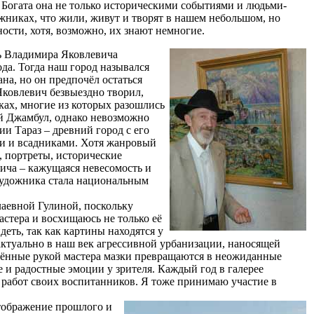
 Богата она не только историческими событиями и людьми-
ожниках, что жили, живут и творят в нашем небольшом, но
ости, хотя, возможно, их знают немногие.
 Владимира Яковлевича
да. Тогда наш город назывался
на, но он предпочёл остаться
Яковлевич безвыездно творил,
ках, многие из которых разошлись
ой Джамбул, однако невозможно
ии Тараз – древний город с его
и и всадниками. Хотя жанровый
 портреты, исторические
ича – кажущаяся невесомость и
художника стала национальным
лаевной Гулиной, поскольку
стера и восхищаюсь не только её
деть, так как картины находятся у
ктуально в наш век агрессивной урбанизации, наносящей
ённые рукой мастера мазки превращаются в неожиданные
и радостные эмоции у зрителя. Каждый год в галерее
 работ своих воспитанников. Я тоже принимаю участие в
тображение прошлого и