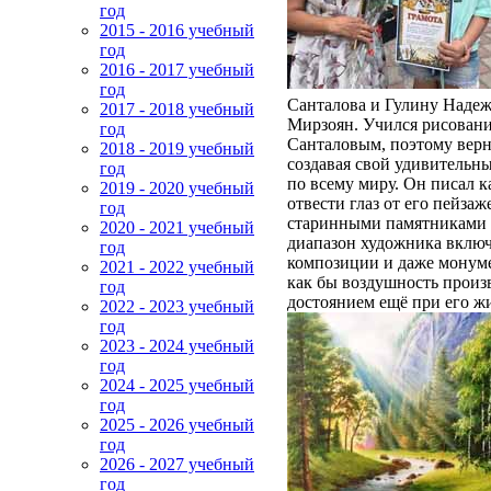
год
2015 - 2016 учебный
год
2016 - 2017 учебный
год
Санталова и Гулину Надеж
2017 - 2018 учебный
Мирзоян. Учился рисовани
год
Санталовым, поэтому верну
2018 - 2019 учебный
создавая свой удивительны
год
по всему миру. Он писал 
2019 - 2020 учебный
отвести глаз от его пейза
год
старинными памятниками 
2020 - 2021 учебный
диапазон художника включ
год
композиции и даже монуме
2021 - 2022 учебный
как бы воздушность произ
год
достоянием ещё при его ж
2022 - 2023 учебный
год
2023 - 2024 учебный
год
2024 - 2025 учебный
год
2025 - 2026 учебный
год
2026 - 2027 учебный
год