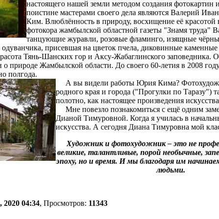
настоящего нашей земли методом создания фотокартин и
поистине мастерами своего дела являются Валерий Ива
Ким. Влюблённость в природу, восхищение её красотой 
фотокора жамбылской областной газеты "Знамя труда" В
танцующие журавли, розовые фламинго, изящные чёрные
к одуванчика, присевшая на цветок пчела, диковинные каменные
расота Тянь-Шанских гор и Аксу-Жабаглинского заповедника. 
 о природе Жамбылской области. До своего 60-летия в 2008 го
но полгода.
А вы видели работы Юрия Кима? Фотохудожн
родного края и города ("Прогулки по Таразу") 
полотно, как настоящее произведения искусства
Мне повезло познакомиться с ещё одним заме
Дианой Тимуровной. Когда я училась в начальны
искусства. А сегодня Диана Тимуровна мой клас
Художник и фотохудожник – это не профес
великие, талантливые, порой необычные, запе
эпоху, но и время. И мы благодаря им начина
людьми.
 2020 04:34
, Просмотров:
11343