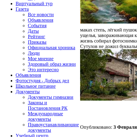
Виртуальный тур
Газета
Все новости
Объявления
События
маках степь, лёгкий пушо
Даты
ущелья, завораживающая к
Рейтинг
жизнь собирал фотоснимки
Приказы
Сутулов не дожил букваль
Официальная хроника
Люди
Мое мнение
Здоровый образ жизни
Это интересно
Объявления
Фотостудия - Добрых дел
Школьное питание
Документы
Документы гимназии
Законы и
Постановления РК
Международные
документы
Правоустанавливающие
Опубликовано:
3 Февраля,
документы
Учебный центр