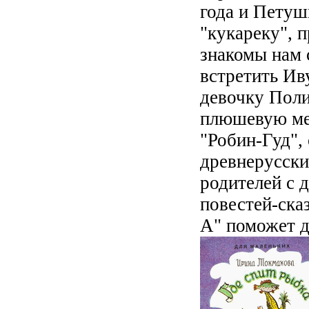
года и Петуш
"кукареку", п
знакомы нам 
встретить Ив
девочку Поли
плюшевую ме
"Робин-Гуд",
древнерусски
родителей с 
повестей-ска
А" поможет д