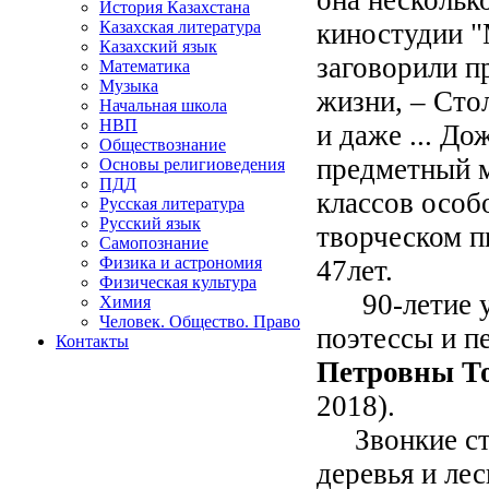
История Казахстана
киностудии "
Казахская литература
Казахский язык
заговорили 
Математика
Музыка
жизни, – Сто
Начальная школа
НВП
и даже ... Д
Обществознание
предметный 
Основы религиоведения
ПДД
классов особ
Русская литература
Русский язык
творческом п
Самопознание
Физика и астрономия
47лет.
Физическая культура
90-летие у 
Химия
Человек. Общество. Право
поэтессы и 
Контакты
Петровны Т
2018).
Звонкие стр
деревья и ле