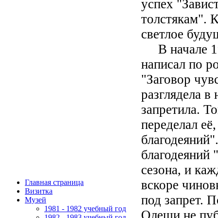
успех "Завис
толстякам". 
светлое будущ
В начале 19
написал по р
"Заговор чувс
разглядела в 
запретила. То
переделал её,
благодеяний"
благодеяний 
сезона, и ка
вскоре чинов
Главная страница
Визитка
под запрет. 
Музей
1981 - 1982 учебный год
Олеши не пуб
1982 - 1983 учебный год