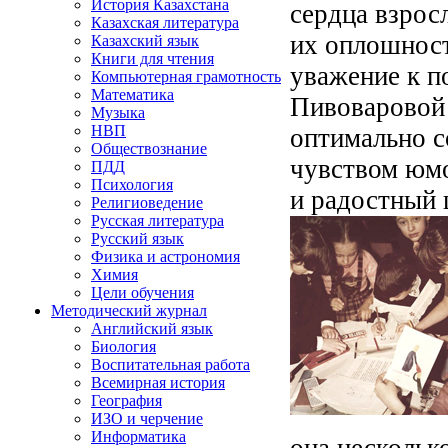
История Казахстана
сердца взрос
Казахская литература
их оплошност
Казахский язык
Книги для чтения
уважение к п
Компьютерная грамотность
Математика
Пивоваровой 
Музыка
НВП
оптимально 
Обществознание
чувством юмо
ПДД
Психология
и радостный 
Религиоведение
Русская литература
Русский язык
Физика и астрономия
Химия
Цели обучения
Методический журнал
Английский язык
Биология
Воспитательная работа
Всемирная история
География
ИЗО и черчение
Информатика
она нескольк