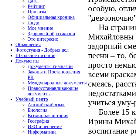
Даты
Рейтинг
особую, отли
Приказы
"девчоночью" 
Официальная хроника
Люди
На страниц
Мое мнение
Здоровый образ жизни
Михайловны в
Это интересно
задорный сме
Объявления
Фотостудия - Добрых дел
песни – то, б
Школьное питание
Документы
просто немыс
Документы гимназии
Законы и Постановления
всеми краскам
РК
смеясь, расст
Международные документы
Правоустанавливающие
недостатками
документы
Учебный центр
учиться уму-
Английский язык
Более 15 кн
Биология
Всемирная история
Ирины Михай
География
ИЗО и черчение
воспитание р
Информатика