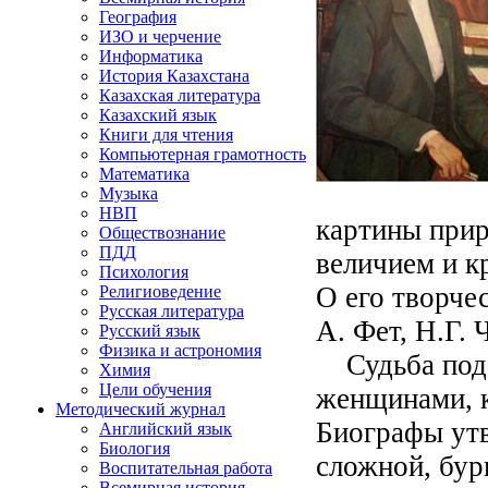
География
ИЗО и черчение
Информатика
История Казахстана
Казахская литература
Казахский язык
Книги для чтения
Компьютерная грамотность
Математика
Музыка
НВП
картины прир
Обществознание
ПДД
величием и к
Психология
О его творче
Религиоведение
Русская литература
А. Фет, Н.Г.
Русский язык
Физика и астрономия
Судьба пода
Химия
Цели обучения
женщинами, к
Методический журнал
Биографы утв
Английский язык
Биология
сложной, бур
Воспитательная работа
Всемирная история