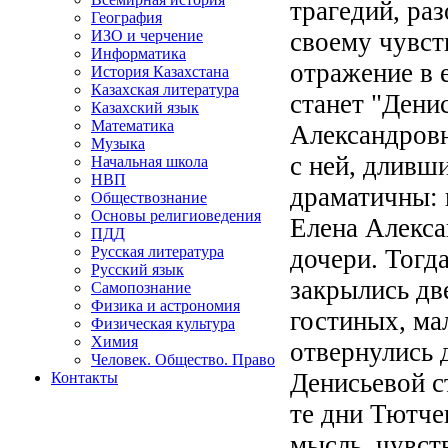
трагедий, ра
География
своему чувст
ИЗО и черчение
Информатика
отражение в 
История Казахстана
Казахская литература
станет "Дени
Казахский язык
Математика
Александров
Музыка
с ней, дливши
Начальная школа
НВП
драматичны: 
Обществознание
Основы религиоведения
Елена Алекс
ПДД
Русская литература
дочери. Тогд
Русский язык
закрылись дв
Самопознание
Физика и астрономия
гостиных, мал
Физическая культура
Химия
отвернулись 
Человек. Общество. Право
Денисьевой с
Контакты
те дни Тютче
мысль, чувст