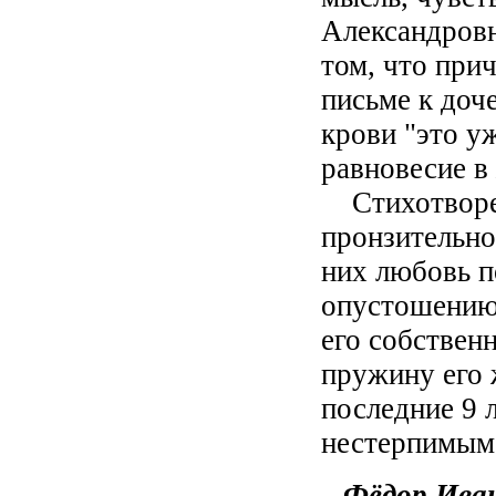
Александровн
том, что при
письме к доче
крови "это у
равновесие в
Стихотворен
пронзительно
них любовь п
опустошению 
его собствен
пружину его 
последние 9 
нестерпимым 
Фёдор Иван