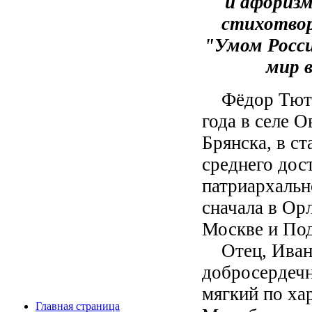
и афоризм
стихотво
"Умом Росси
мир в
Фёдор Тютче
года в селе О
Брянска, в с
среднего дост
патриархальн
сначала в Ор
Москве и По
Отец, Иван 
добросердечн
мягкий по ха
Главная страница