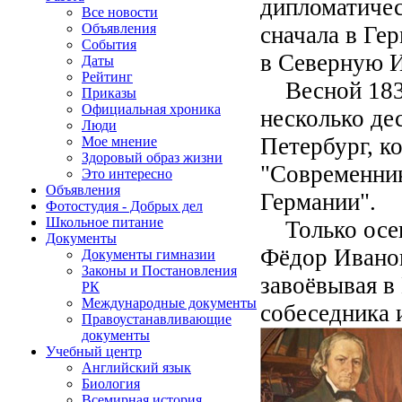
дипломатичес
Все новости
Объявления
сначала в Ге
События
в Северную 
Даты
Рейтинг
Весной 1836
Приказы
Официальная хроника
несколько де
Люди
Петербург, к
Мое мнение
Здоровый образ жизни
"Современник
Это интересно
Объявления
Германии".
Фотостудия - Добрых дел
Школьное питание
Только осень
Документы
Фёдор Иванов
Документы гимназии
Законы и Постановления
завоёвывая в
РК
Международные документы
собеседника 
Правоустанавливающие
документы
Учебный центр
Английский язык
Биология
Всемирная история